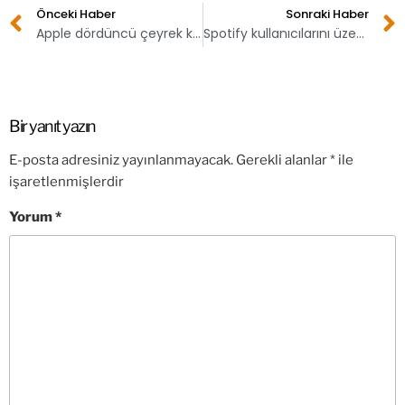
Önceki Haber
Sonraki Haber
Apple dördüncü çeyrek kazancını açıkladı
Spotify kullanıcılarını üzecek zam haberi
Bir yanıt yazın
E-posta adresiniz yayınlanmayacak.
Gerekli alanlar
*
ile
işaretlenmişlerdir
Yorum
*