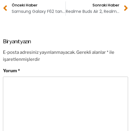
Önceki Haber
Sonraki Haber
Samsung Galaxy F62 tanıtıldı! İşte fiyatı
Realme Buds Air 2, Realme Link uygulamasında göründü
Bir yanıt yazın
E-posta adresiniz yayınlanmayacak.
Gerekli alanlar
*
ile
işaretlenmişlerdir
Yorum
*