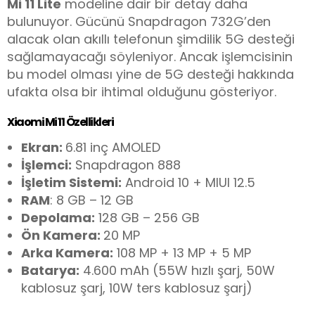
Mi 11 Lite
modeline dair bir detay daha
bulunuyor. Gücünü Snapdragon 732G’den
alacak olan akıllı telefonun şimdilik 5G desteği
sağlamayacağı söyleniyor. Ancak işlemcisinin
bu model olması yine de 5G desteği hakkında
ufakta olsa bir ihtimal olduğunu gösteriyor.
Xiaomi Mi 11
Özellikleri
Ekran:
6.81 inç AMOLED
İşlemci:
Snapdragon 888
İşletim Sistemi:
Android 10 + MIUI 12.5
RAM
: 8 GB – 12 GB
Depolama:
128 GB – 256 GB
Ön Kamera:
20 MP
Arka Kamera:
108 MP + 13 MP + 5 MP
Batarya:
4.600 mAh (55W hızlı şarj, 50W
kablosuz şarj, 10W ters kablosuz şarj)