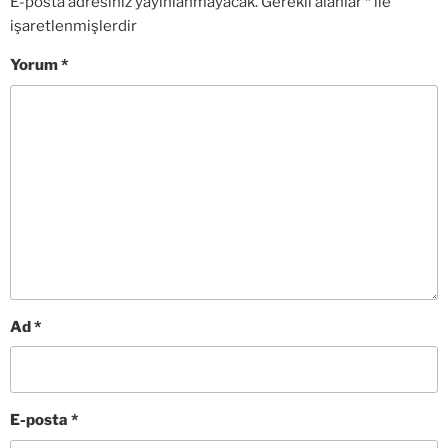
E-posta adresiniz yayınlanmayacak.
Gerekli alanlar
*
ile
işaretlenmişlerdir
Yorum
*
Ad
*
E-posta
*