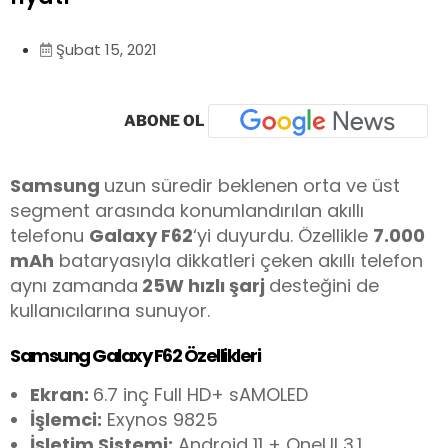
Şubat 15, 2021
ABONE OL
Samsung
uzun süredir beklenen orta ve üst
segment arasında konumlandırılan akıllı
telefonu
Galaxy F62
‘yi duyurdu. Özellikle
7.000
mAh
bataryasıyla dikkatleri çeken akıllı telefon
aynı zamanda
25W hızlı şarj
desteğini de
kullanıcılarına sunuyor.
Samsung Galaxy F62 Özellikleri
Ekran:
6.7 inç Full HD+ sAMOLED
İşlemci:
Exynos 9825
İşletim Sistemi:
Android 11 + OneUI 3.1