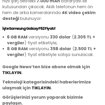
hızlı şarj destekli
7.000 mAh
bataryası ile
kutusundan çıkacak. Akıllı telefonun hem ön
hem de arka kameralarında
4K video çekim
desteği
bulunuyor.
İşte Samsung Galaxy F62 Fiyatı!
6 GB RAM
versiyonu
330 dolar
(
2.305 TL +
vergiler
) fiyat etiketiyle,
8 GB RAM
versiyonu
358 dolar
(
2.500 TL +
vergiler
) fiyat etiketiyle satışa sunulacak.
Google News’ten bize abone olmak için
TIKLAYIN
.
Teknoloji kategorisindeki haberlerimize
ulaşmak için
TIKLAYIN
.
Görüşlerinizi yorum yaparak bizimle
paylaşın.