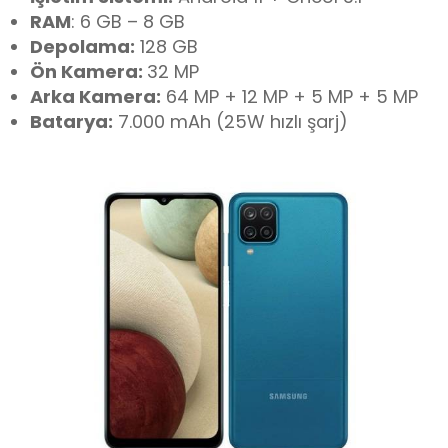
RAM
: 6 GB – 8 GB
Depolama:
128 GB
Ön Kamera:
32 MP
Arka Kamera:
64 MP + 12 MP + 5 MP + 5 MP
Batarya:
7.000 mAh (25W hızlı şarj)