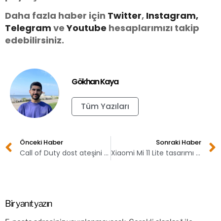
Daha fazla haber için
Twitter
,
Instagram,
Telegram
ve
Youtube
hesaplarımızı takip
edebilirsiniz.
Gökhan Kaya
Tüm Yazıları
Önceki Haber
Sonraki Haber
Call of Duty dost ateşini bitirecek bir güncelleme yayınlıyor
Xiaomi Mi 11 Lite tasarımı ortaya çıktı
Bir yanıt yazın