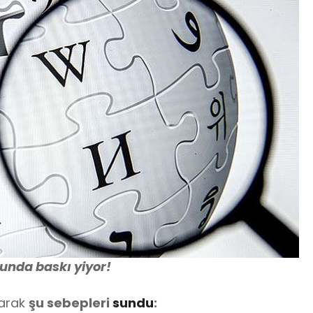
sunda baskı yiyor!
larak
şu sebepleri
sundu
: