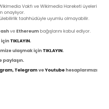
 Wikimedia Vakfı ve Wikimedia Hareketi üyeleri
n onaylıyor.
lebilirlik taahhüdüyle uyumlu olmayabilir.
 Cash
ve
Ethereum
bağışlarını kabul ediyor.
 için
TIKLAYIN
.
imize ulaşmak için
TIKLAYIN
.
e paylaşın.
agram,
Telegram
ve
You
tube
hesaplarımızı