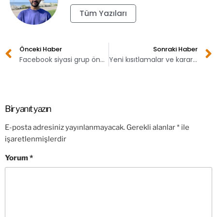
Tüm Yazıları
Önceki Haber
Sonraki Haber
Facebook siyasi grup önerilerini kaldırıyor!
Yeni kısıtlamalar ve kararlar açıklandı!
Bir yanıt yazın
E-posta adresiniz yayınlanmayacak.
Gerekli alanlar
*
ile
işaretlenmişlerdir
Yorum
*