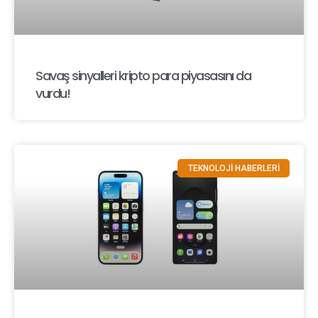
Savaş sinyalleri kripto para piyasasını da
vurdu!
TEKNOLOJİ HABERLERİ