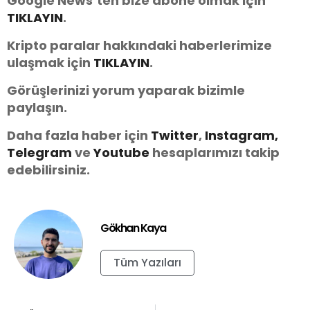
Google News’ten bize abone olmak için
TIKLAYIN
.
Kripto paralar hakkındaki haberlerimize
ulaşmak için
TIKLAYIN
.
Görüşlerinizi yorum yaparak bizimle
paylaşın.
Daha fazla haber için
Twitter
,
Instagram,
Telegram
ve
You
tube
hesaplarımızı takip
edebilirsiniz.
Gökhan Kaya
Tüm Yazıları