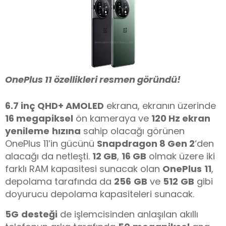
OnePlus 11 özellikleri resmen göründü!
6.7 inç QHD+ AMOLED
ekrana, ekranın üzerinde
16 megapiksel
ön kameraya ve
120 Hz ekran
yenileme
hızına
sahip olacağı görünen
OnePlus 11’in gücünü
Snapdragon 8 Gen 2
‘den
alacağı da netleşti.
12 GB
,
16 GB
olmak üzere iki
farklı RAM kapasitesi sunacak olan
OnePlus
11
,
depolama tarafında da
256
GB
ve
512
GB
gibi
doyurucu depolama kapasiteleri sunacak.
5G
desteği
de işlemcisinden anlaşılan akıllı