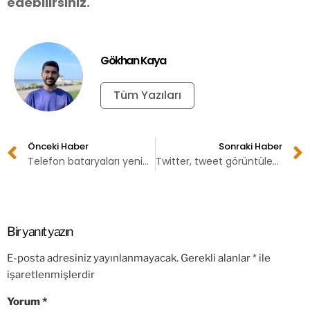
edebilirsiniz.
Gökhan Kaya
Tüm Yazıları
Önceki Haber
Sonraki Haber
Telefon bataryaları yeniden değiştirilebilir mi oluyor?
Twitter, tweet görüntülenme sayısını gösteriyor!
Bir yanıt yazın
E-posta adresiniz yayınlanmayacak.
Gerekli alanlar
*
ile
işaretlenmişlerdir
Yorum
*