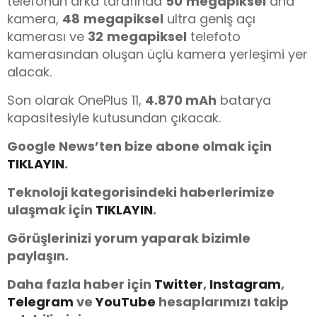
telefonun arka tarafında
50
megapiksel
ana
kamera,
48
megapiksel
ultra geniş açı
kamerası ve
32
megapiksel
telefoto
kamerasından oluşan üçlü kamera yerleşimi yer
alacak.
Son olarak OnePlus 11,
4.870 mAh
batarya
kapasitesiyle kutusundan çıkacak.
Google News’ten bize abone olmak için
TIKLAYIN
.
Teknoloji kategorisindeki haberlerimize
ulaşmak için
TIKLAYIN
.
Görüşlerinizi yorum yaparak bizimle
paylaşın.
Daha fazla haber için
Twitter
,
Instagram
,
Telegram
ve
You
Tube
hesaplarımızı takip