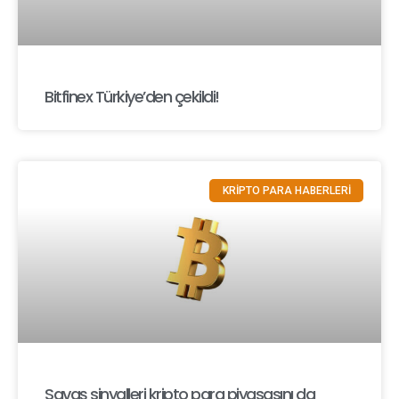
Bitfinex Türkiye’den çekildi!
KRİPTO PARA HABERLERİ
Savaş sinyalleri kripto para piyasasını da