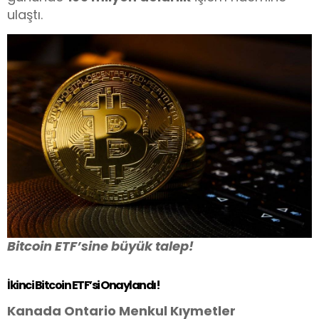
ulaştı.
Bitcoin ETF’sine büyük talep!
İkinci Bitcoin ETF’si Onaylandı!
Kanada Ontario Menkul Kıymetler