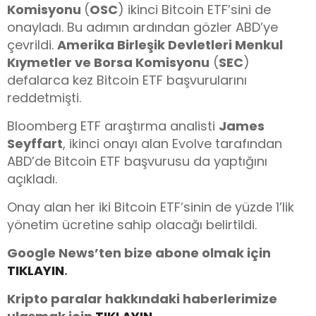
Komisyonu
(
OSC
) ikinci Bitcoin ETF’sini de
onayladı. Bu adımın ardından gözler ABD’ye
çevrildi.
Amerika Birleşik Devletleri Menkul
Kıymetler ve Borsa Komisyonu
(
SEC
)
defalarca kez Bitcoin ETF başvurularını
reddetmişti.
Bloomberg ETF araştırma analisti
James
Seyffart
, ikinci onayı alan Evolve tarafından
ABD’de Bitcoin ETF başvurusu da yaptığını
açıkladı.
Onay alan her iki Bitcoin ETF’sinin de yüzde 1’lik
yönetim ücretine sahip olacağı belirtildi.
Google News’ten bize abone olmak için
TIKLAYIN
.
Kripto paralar hakkındaki haberlerimize