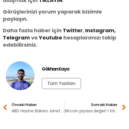
ulaşmak için
TIKLAYIN
.
Görüşlerinizi yorum yaparak bizimle
paylaşın.
Daha fazla haber için
Twitter
,
Instagram,
Telegram
ve
You
tube
hesaplarımızı takip
edebilirsiniz.
Gökhan Kaya
Tüm Yazıları
Önceki Haber
Sonraki Haber
ABD Hazine Bakanı Janet Yellen Bitcoin açıklaması yaptı!
Bitcoin piyasa değeri 1 trilyon doları aştı