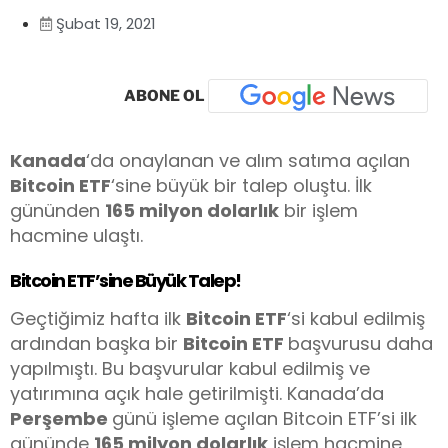
Şubat 19, 2021
ABONE OL
Kanada
‘da onaylanan ve alım satıma açılan
Bitcoin ETF
‘sine büyük bir talep oluştu. İlk
gününden
165 milyon dolarlık
bir işlem
hacmine ulaştı.
Bitcoin ETF’sine Büyük Talep!
Geçtiğimiz hafta ilk
Bitcoin ETF
‘si kabul edilmiş
ardından başka bir
Bitcoin ETF
başvurusu daha
yapılmıştı. Bu başvurular kabul edilmiş ve
yatırımına açık hale getirilmişti. Kanada’da
Perşembe
günü işleme açılan Bitcoin ETF’si ilk
gününde
165 milyon dolarlık
işlem hacmine