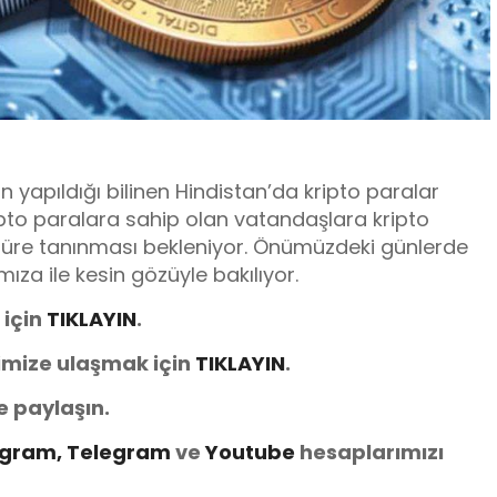
ın yapıldığı bilinen Hindistan’da kripto paralar
pto paralara sahip olan vatandaşlara kripto
y süre tanınması bekleniyor. Önümüzdeki günlerde
mıza ile kesin gözüyle bakılıyor.
 için
TIKLAYIN
.
imize ulaşmak için
TIKLAYIN
.
e paylaşın.
agram,
Telegram
ve
You
tube
hesaplarımızı