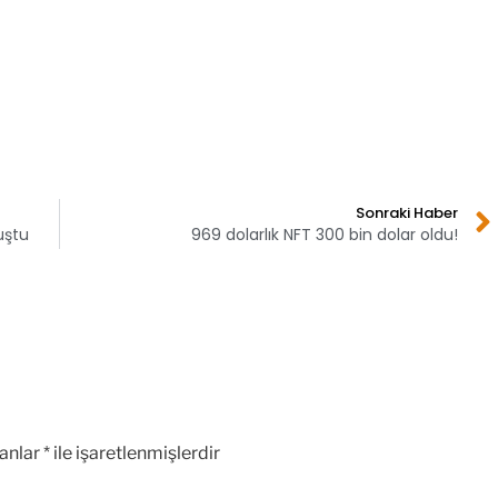
Sonraki Haber
uştu
969 dolarlık NFT 300 bin dolar oldu!
lanlar
*
ile işaretlenmişlerdir