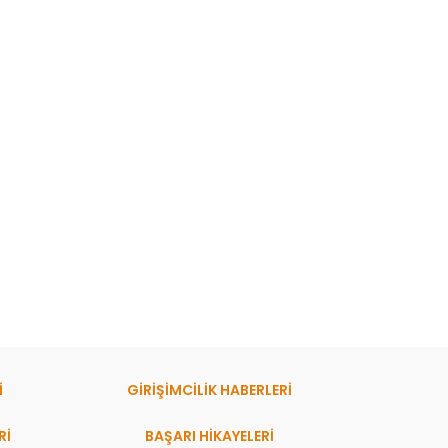
İ
GİRİŞİMCİLİK HABERLERİ
Rİ
BAŞARI HIKAYELERI