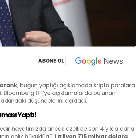
ABONE OL
Varank
, bugün yaptığı açıklamada kripto paralara
tti. Bloomberg HT’ye açıklamalarda bulunan
kkındaki düşüncelerini açıkladı.
aması Yaptı!
üredir hayatımızda ancak özellikle son 4 yılda daha
ının anlık büyüklüğü
1 trilyon 715 milyar dolara