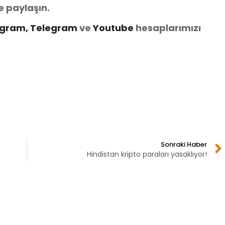
e paylaşın.
agram,
Telegram
ve
You
tube
hesaplarımızı
Sonraki Haber
Hindistan kripto paraları yasaklıyor!