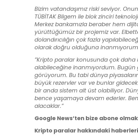
Bizim vatandaşımız riski seviyor. Onun
TÜBİTAK Bilgem ile blok zinciri teknoloj
Merkez bankamızla beraber hem dijital p
yürüttüğümüz bir projemiz var. Elbett
dolandırıcılığın çok fazla yapılabilece
olarak doğru olduğuna inanmıyorum
”Kripto paralar konusunda çok daha ne
alabileceğine inanmıyordum. Bugün ge
görüyorum. Bu tabi dünya piyasalarınd
büyük rezervler var ve bunlar gidecek y
bir anda sistem alt üst olabiliyor. Dün
bence yaşamaya devam ederler. Bence
alacaklar.”
Google News’ten bize abone olmak
Kripto paralar hakkındaki haberler