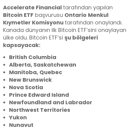
Accelerate Financial
tarafından yapılan
Bitcoin ETF
başvurusu
Ontario
Menkul
Kıymetler Komisyonu
tarafından onaylandı.
Kanada dünyanın ilk Bitcoin ETF’sini onaylayan
ülke oldu. Bitcoin ETF’si
şu bölgeleri
kapsayacak:
British Columbia
Alberta, Saskatchewan
Manitoba, Quebec
New Brunswick
Nova Scotia
Prince Edward Island
Newfoundland and Labrador
Northwest Territories
Yukon
Nunavut