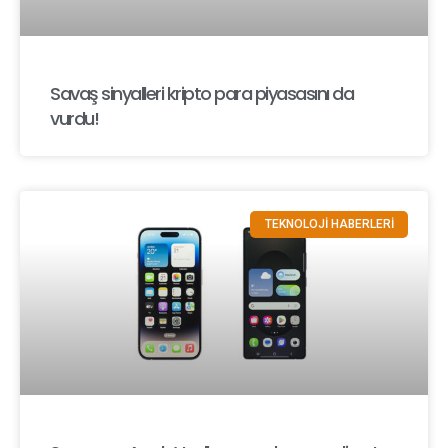
Savaş sinyalleri kripto para piyasasını da
vurdu!
TEKNOLOJİ HABERLERİ