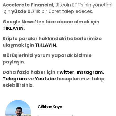
Accelerate Financial
, Bitcoin ETF’sinin yönetimi
için
yüzde 0.7
‘lik bir ücret talep edecek.
Google News’ten bize abone olmak için
TIKLAYIN
.
Kripto paralar hakkındaki haberlerimize
ulaşmak için
TIKLAYIN
.
Görüşlerinizi yorum yaparak bizimle
paylaşın.
Daha fazla haber için
Twitter
,
Instagram,
Telegram
ve
You
tube
hesaplarımızı takip
edebilirsiniz.
Gökhan Kaya