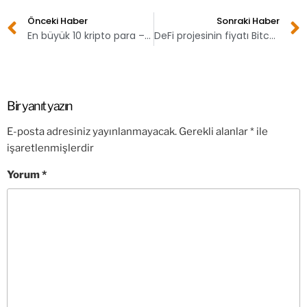
Önceki Haber
Sonraki Haber
En büyük 10 kripto para – 16 Ağustos 2020
DeFi projesinin fiyatı Bitcoin’e yaklaştı
Bir yanıt yazın
E-posta adresiniz yayınlanmayacak.
Gerekli alanlar
*
ile
işaretlenmişlerdir
Yorum
*