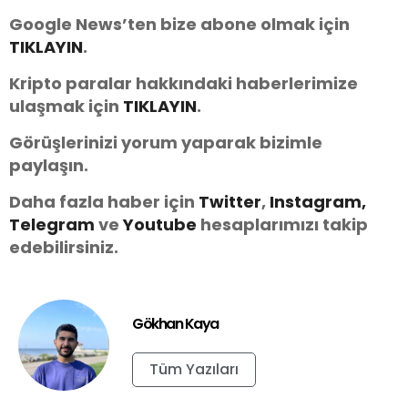
Google News’ten bize abone olmak için
TIKLAYIN
.
Kripto paralar hakkındaki haberlerimize
ulaşmak için
TIKLAYIN
.
Görüşlerinizi yorum yaparak bizimle
paylaşın.
Daha fazla haber için
Twitter
,
Instagram,
Telegram
ve
You
tube
hesaplarımızı takip
edebilirsiniz.
Gökhan Kaya
Tüm Yazıları