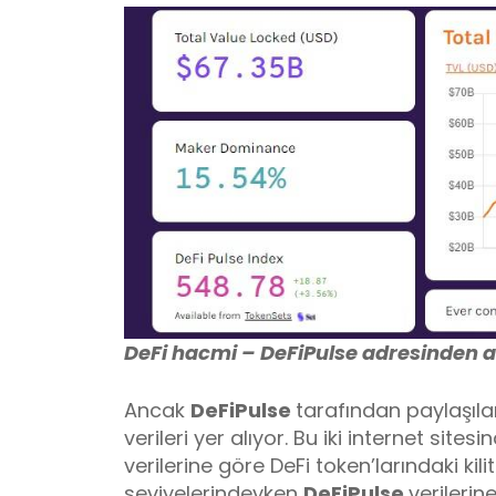
DeFi hacmi – DeFiPulse adresinden a
Ancak
DeFiPulse
tarafından paylaşıla
verileri yer alıyor. Bu iki internet sites
verilerine göre DeFi token’larındaki kili
seviyelerindeyken
DeFiPulse
verilerin