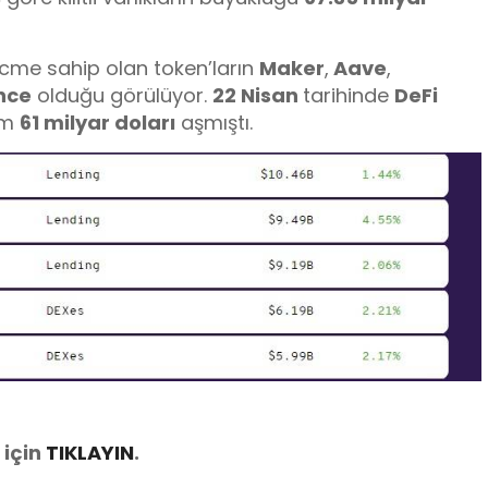
acme sahip olan token’ların
Maker
,
Aave
,
nce
olduğu görülüyor.
22 Nisan
tarihinde
DeFi
im
61 milyar doları
aşmıştı.
 için
TIKLAYIN
.