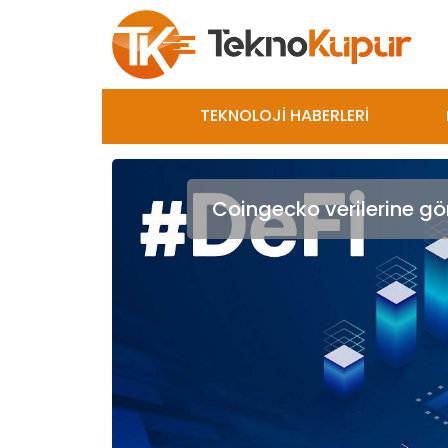
TEKNOLOJİ HABERLERİ
Coingecko verilerine gör