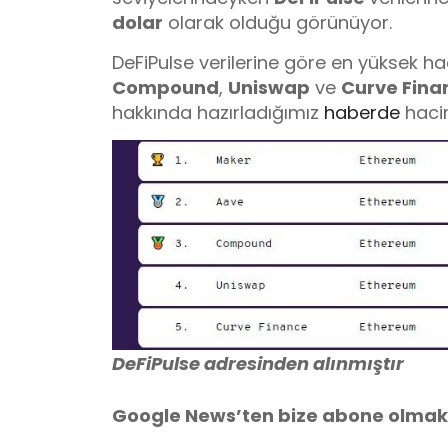
dolar
olarak olduğu görünüyor.
DeFiPulse verilerine göre en yüksek h
Compound
,
Uniswap
ve
Curve Fina
hakkında hazırladığımız
haberde
hac
DeFiPulse adresinden alınmıştır
Google News’ten bize abone olmak