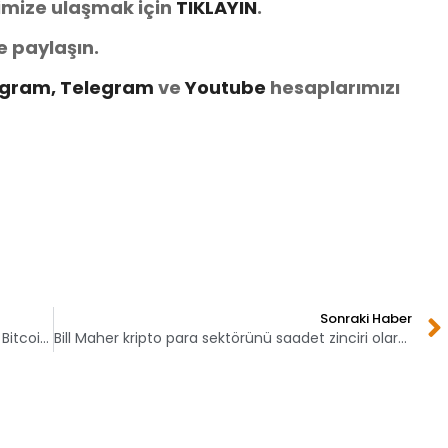
imize ulaşmak için
TIKLAYIN
.
e paylaşın.
agram,
Telegram
ve
You
tube
hesaplarımızı
Sonraki Haber
Thodex Kraken’e 125 milyon dolar değerinde Bitcoin göndermiş!
Bill Maher kripto para sektörünü saadet zinciri olarak nitelendirdi