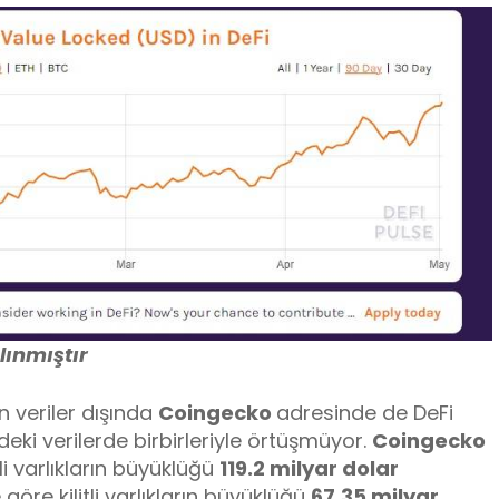
lınmıştır
n veriler dışında
Coingecko
adresinde de DeFi
indeki verilerde birbirleriyle örtüşmüyor.
Coingecko
tli varlıkların büyüklüğü
119.2 milyar dolar
e göre kilitli varlıkların büyüklüğü
67.35 milyar