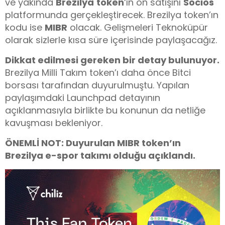
ve yakında
Brezilya
token
‘ın ön satışını
Socios
platformunda gerçekleştirecek. Brezilya token’ın
kodu ise
MIBR
olacak. Gelişmeleri Teknoküpür
olarak sizlerle kısa süre içerisinde paylaşacağız.
Dikkat edilmesi gereken bir detay bulunuyor.
Brezilya Milli Takım token’ı daha önce Bitci
borsası tarafından duyurulmuştu. Yapılan
paylaşımdaki Launchpad detayının
açıklanmasıyla birlikte bu konunun da netliğe
kavuşması bekleniyor.
ÖNEMLİ NOT: Duyurulan MIBR token’ın
Brezilya e-spor takımı olduğu açıklandı.