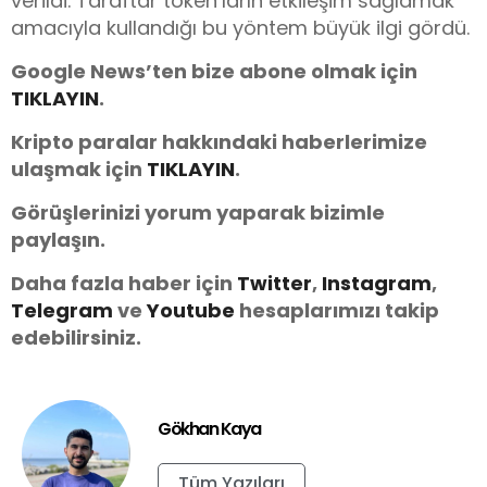
verildi. Taraftar token’ların etkileşim sağlamak
amacıyla kullandığı bu yöntem büyük ilgi gördü.
Google News’ten bize abone olmak için
TIKLAYIN
.
Kripto paralar hakkındaki haberlerimize
ulaşmak için
TIKLAYIN
.
Görüşlerinizi yorum yaparak bizimle
paylaşın.
Daha fazla haber için
Twitter
,
Instagram
,
Telegram
ve
You
tube
hesaplarımızı takip
edebilirsiniz.
Gökhan Kaya
Tüm Yazıları