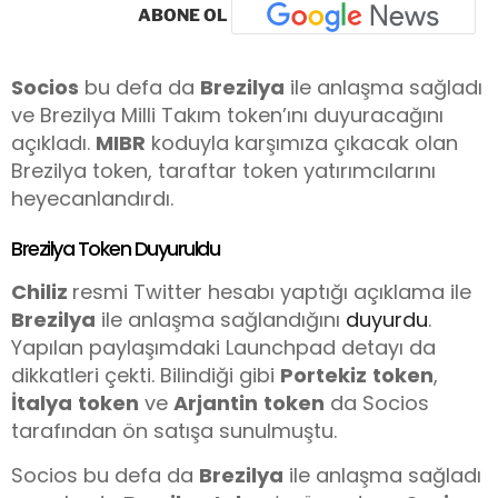
ABONE OL
Socios
bu defa da
Brezilya
ile anlaşma sağladı
ve Brezilya Milli Takım token’ını duyuracağını
açıkladı.
MIBR
koduyla karşımıza çıkacak olan
Brezilya token, taraftar token yatırımcılarını
heyecanlandırdı.
Brezilya Token Duyuruldu
Chiliz
resmi Twitter hesabı yaptığı açıklama ile
Brezilya
ile anlaşma sağlandığını
duyurdu
.
Yapılan paylaşımdaki Launchpad detayı da
dikkatleri çekti. Bilindiği gibi
Portekiz
token
,
İtalya
token
ve
Arjantin
token
da Socios
tarafından ön satışa sunulmuştu.
Socios bu defa da
Brezilya
ile anlaşma sağladı