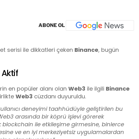
ABONE OL
t serisi ile dikkatleri çeken
Binance
, bugün
Aktif
in en popüler alanı olan
Web3
ile ilgili
Binance
irlikte
Web3
cüzdanı duyuruldu.
ullanıcı deneyimi taahhüdüyle geliştirilen bu
 Web3 arasında bir köprü işlevi görerek
k blockchain ile etkileşime girmesine, binlerce
mesine ve en iyi merkeziyetsiz uygulamalardan