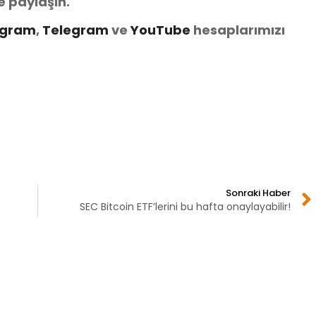
e paylaşın.
agram
,
Telegram
ve
You
Tube
hesaplarımızı
Sonraki Haber
SEC Bitcoin ETF’lerini bu hafta onaylayabilir!