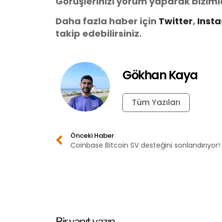
Görüşlerinizi yorum yaparak biziml
Daha fazla haber için
Twitter
,
Inst
takip edebilirsiniz.
Gökhan Kaya
Tüm Yazıları
Önceki Haber
Coinbase Bitcoin SV desteğini sonlandırıyor!
Bir yanıt yazın