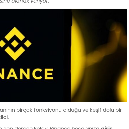
sine olanak veriyor.
”
nının birçok fonksiyonu olduğu ve keşif dolu bir
ldi.
e son derece kolay. Binance hesabınıza
giriş