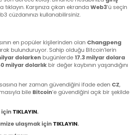
 tıklayın. Karşınıza çıkan ekranda
Web3
‘ü seçin
eb3 cüzdanınızı kullanabilirsiniz.
ının en popüler kişilerinden olan
Changpeng
olarak bulunduruyor. Sahip olduğu Bitcoin’lerin
milyar dolarken
bugünlerde
17.3 milyar dolara
0 milyar dolarlık
bir değer kaybının yaşandığını
yasasına her zaman güvendiğini ifade eden
CZ
,
amasıyla bile
Bitcoin
‘e güvendiğini açık bir şekilde
 için
TIKLAYIN
.
imize ulaşmak için
TIKLAYIN
.