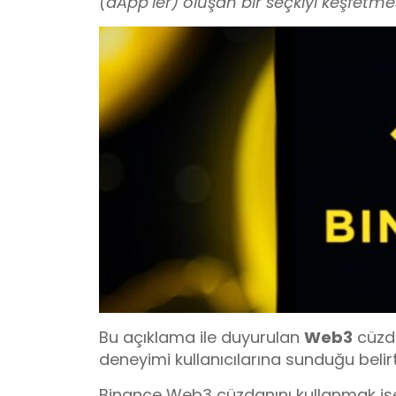
(dApp’ler) oluşan bir seçkiyi keşfetme
Bu açıklama ile duyurulan
Web3
cüzda
deneyimi kullanıcılarına sunduğu belirti
Binance Web3 cüzdanını kullanmak is