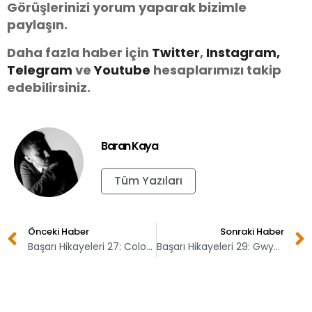
Görüşlerinizi yorum yaparak bizimle
paylaşın.
Daha fazla haber için
Twitter
,
Instagram,
Telegram
ve
You
tube
hesaplarımızı takip
edebilirsiniz.
Baran Kaya
Tüm Yazıları
Önceki Haber
Sonraki Haber
Başarı Hikayeleri 27: Colonel Sanders (KFC)
Başarı Hikayeleri 29: Gwynne Shotwell (SpaceX)