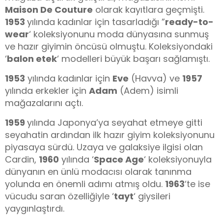
Maison De Couture
olarak kayıtlara geçmişti.
1953
yılında kadınlar için tasarladığı ”
ready-to-
wear
‘ koleksiyonunu moda dünyasına sunmuş
ve hazır giyimin öncüsü olmuştu. Koleksiyondaki
‘
balon etek
‘ modelleri büyük başarı sağlamıştı.
1953
yılında kadınlar için
Eve
(Havva) ve
1957
yılında erkekler için
Adam
(Adem) isimli
mağazalarını açtı.
1959
yılında Japonya’ya seyahat etmeye gitti
seyahatin ardından ilk hazır giyim koleksiyonunu
piyasaya sürdü. Uzaya ve galaksiye ilgisi olan
Cardin,
1960
yılında ‘
Space Age
‘ koleksiyonuyla
dünyanın en ünlü modacısı olarak tanınma
yolunda en önemli adımı atmış oldu.
1963
‘te ise
vücudu saran özelliğiyle ‘
tayt
‘ giysileri
yaygınlaştırdı.