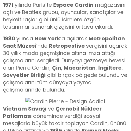
1971
yılında Paris’te
Espace Cardin
mağazasını
açtı ve Beatles grubu, oyuncular, sanatçılar ve
heykeltıraşlar gibi ünlü isimlere özgün
tasarımlar sunarak çizgisini ortaya çıkardı.
1980
yılında
New York
‘a açılarak
Metropolitan
Saat Müzesi
‘nde
Retropestive
sergisini açarak
30 yıllık moda geçmişinde altına imza attığı
çalışmalarını sergiledi. Dünyayı gezmeye hevesli
olan Pierre Cardin,
Çin
,
Macaristan
,
İngiltere
,
Sovyetler Birliği
gibi birçok bölgede bulundu ve
çalışmalarını tüm dünyaya yayma
çalışmalarında bulundu.
Vietnam Savaşı
ve
Çernobil Nükleer
Patlaması
döneminde verdiği sosyal
mesajlarla büyük takdir toplayan Cardin, ününü
gittikçe arttırdı ve
1985
yılında
Fransız Moda