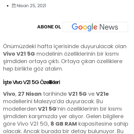
Nisan 25, 2021
ABONE OL
Önümüzdeki hafta içerisinde duyurulacak olan
Vivo V21 5G
modelinin özelliklerinin bir kısmı
şimdiden ortaya çıktı. Ortaya çıkan özelliklere
hep birlikte göz atalım.
İşte Vivo V21 5G Özellikleri
Vivo
,
27 Nisan
tarihinde
V21 5G
ve
V21e
modellerini Malezya’da duyuracak. Bu
modellerden
V21 5G
‘nin özelliklerinin bir kısmı
şimdiden karşımızda yer alıyor. Gelen bilgilere
göre Vivo V21 5G,
8 GB RAM
kapasitesine sahip
olacak. Ancak burada bir detay bulunuyor. Bu