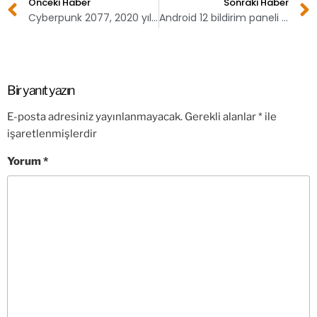
Önceki Haber
Sonraki Haber
Cyberpunk 2077, 2020 yılı geliri açıklandı
Android 12 bildirim paneli tasarımı göründü
Bir yanıt yazın
E-posta adresiniz yayınlanmayacak.
Gerekli alanlar
*
ile
işaretlenmişlerdir
Yorum
*