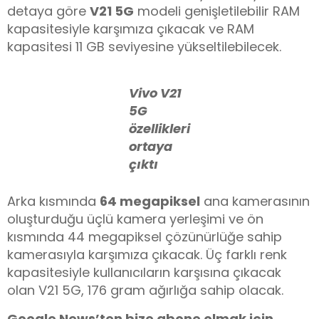
detaya göre
V21 5G
modeli genişletilebilir RAM
kapasitesiyle karşımıza çıkacak ve RAM
kapasitesi 11 GB seviyesine yükseltilebilecek.
Vivo V21
5G
özellikleri
ortaya
çıktı
Arka kısmında
64 megapiksel
ana kamerasının
oluşturduğu üçlü kamera yerleşimi ve ön
kısmında 44 megapiksel çözünürlüğe sahip
kamerasıyla karşımıza çıkacak. Üç farklı renk
kapasitesiyle kullanıcıların karşısına çıkacak
olan V21 5G, 176 gram ağırlığa sahip olacak.
Google News’ten bize abone olmak için