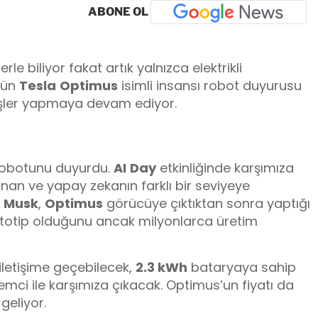
ABONE OL
rle biliyor fakat artık yalnızca elektrikli
gün
Tesla
Optimus
isimli insansı robot duyurusu
 işler yapmaya devam ediyor.
 robotunu duyurdu.
AI
Day
etkinliğinde karşımıza
nan ve yapay zekanın farklı bir seviyeye
Musk
,
Optimus
görücüye çıktıktan sonra yaptığı
totip olduğunu ancak milyonlarca üretim
iletişime geçebilecek,
2.3 kWh
bataryaya sahip
lemci ile karşımıza çıkacak. Optimus’un fiyatı da
geliyor.