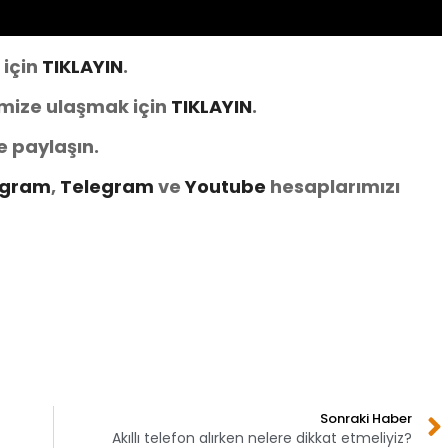
 için
TIKLAYIN
.
imize ulaşmak için
TIKLAYIN
.
e paylaşın.
agram
,
Telegram
ve
You
tube
hesaplarımızı
Sonraki Haber
Akıllı telefon alırken nelere dikkat etmeliyiz?