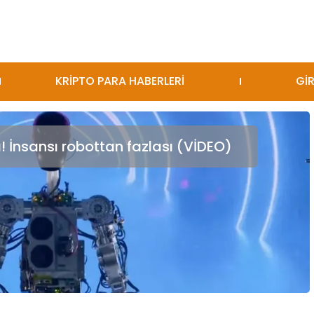
KRİPTO PARA HABERLERİ
GİR
! İnsansı robottan fazlası (VİDEO)