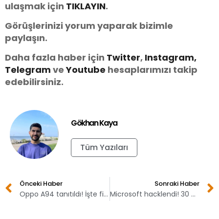
ulaşmak için
TIKLAYIN
.
Görüşlerinizi yorum yaparak bizimle
paylaşın.
Daha fazla haber için
Twitter
,
Instagram,
Telegram
ve
You
tube
hesaplarımızı takip
edebilirsiniz.
Gökhan Kaya
Tüm Yazıları
Önceki Haber
Sonraki Haber
Oppo A94 tanıtıldı! İşte fiyatı ve özellikleri
Microsoft hacklendi! 30 bin şirket verisi çalındı