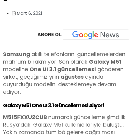
Mart 6, 2021
ABONE OL
Samsung
akıllı telefonlarını güncellemelerden
mahrum bırakmıyor. Son olarak
Galaxy M51
modeline
One UI 3.1 güncellemesi
gönderen
şirket, geçtiğimiz yılın
ağustos
ayında
duyurduğu modelini desteklemeye devam
ediyor.
Galaxy M51 One UI 3.1 Güncellemesi Alıyor!
M515FXXU2CUB
numaralı güncelleme şimdilik
Rusya’daki Galaxy M51 kullanıcılarıyla buluştu.
Yakın zamanda tüm bölgelere dağıtılması