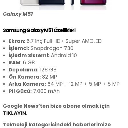
Galaxy M51
Samsung Galaxy M51 Özellikleri
Ekran:
6.7 inç Full HD+ Super AMOLED
İşlemci:
Snapdragon 730
İşletim Sistemi:
Android 10
RAM
: 6 GB
Depolama:
128 GB
Ön Kamera:
32 MP
Arka Kamera:
64 MP + 12 MP + 5 MP + 5 MP
Pil Gücü:
7.000 mAh
Google News’ten bize abone olmak için
TIKLAYIN
.
Teknoloji kategorisindeki haberlerimize