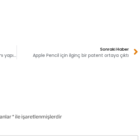
Sonraki Haber
Facebook Messenger’da artık ekran paylaşımı yapılacak
Apple Pencil için ilginç bir patent ortaya çıktı
lanlar
*
ile işaretlenmişlerdir