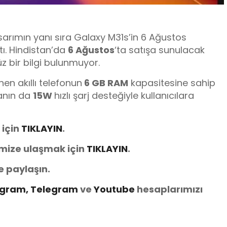
arımın yanı sıra Galaxy M31s’in 6 Ağustos
tı. Hindistan’da
6 Ağustos
‘ta satışa sunulacak
üz bir bilgi bulunmuyor.
en akıllı telefonun
6 GB RAM
kapasitesine sahip
anın da
15W
hızlı şarj desteğiyle kullanıcılara
 için
TIKLAYIN
.
imize ulaşmak için
T
IKLAYIN
.
e paylaşın.
agram,
Telegram
ve
You
tube
hesaplarımızı