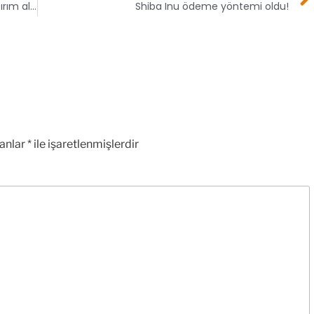
The Sandbox (SAND) 400 milyon dolarlık yatırım alabilir
Shiba Inu ödeme yöntemi oldu!
lanlar
*
ile işaretlenmişlerdir