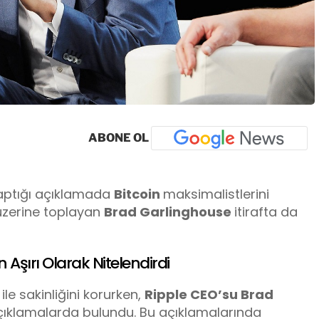
ABONE OL
ptığı açıklamada
Bitcoin
maksimalistlerini
i üzerine toplayan
Brad Garlinghouse
itirafta da
n Aşırı Olarak Nitelendirdi
ile sakinliğini korurken,
Ripple CEO’su Brad
açıklamalarda bulundu. Bu açıklamalarında