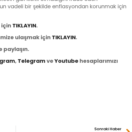
un vadeli bir şekilde enflasyondan korunmak için
 için
TIKLAYIN
.
imize ulaşmak için
TIKLAYIN
.
e paylaşın.
agram
,
Telegram
ve
You
tube
hesaplarımızı
Sonraki Haber