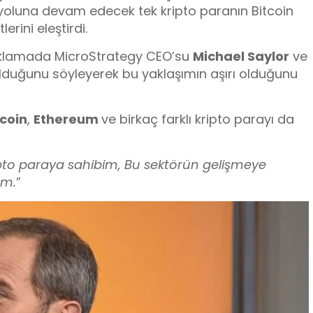
 yoluna devam edecek tek kripto paranın Bitcoin
rini eleştirdi.
ıklamada MicroStrategy CEO’su
Michael Saylor
ve
 olduğunu söyleyerek bu yaklaşımın aşırı olduğunu
tcoin
,
Ethereum
ve birkaç farklı kripto parayı da
ipto paraya sahibim, Bu sektörün gelişmeye
um.
”