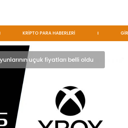
KRİPTO PARA HABERLERİ
GİR
unlarının uçuk fiyatları belli oldu