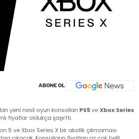
ABONE OL
lan yeni nesil oyun konsolları
PS5
ve
Xbox Series
lı fiyatlar oldukça şaşırttı.
on 5 ve Xbox Series X bir aksilik çıkmaması
şa çıkacak. Konsolların fiyatları az çok belli