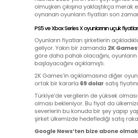
olmuşken çıkışına yaklaştıkça merak ed
oynanan oyunların fiyatları son zama
PS5 ve Xbox Series X oyunlarının uçuk fiyatları 
Oyunların fiyatları şirketlerin açıkladıkl
geliyor. Yakın bir zamanda
2K Games’
göre daha pahalı olacağını, oyunların
başlayacağını açıklamıştı.
2K Games’in açıklamasına diğer oyun y
ortak bir kararla
69 dolar
satış fiyatın
Türkiye’de vergilerin de yüksek olmas
olması bekleniyor. Bu fiyat da ülkemi
severlerin bu konuda bir şey yapıp ya
şirket ülkemizde hedeflediği satış rak
Google News’ten bize abone olmak