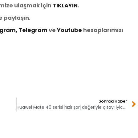
imize ulaşmak için
TIKLAYIN
.
e paylaşın.
agram,
Telegram
ve
You
tube
hesaplarımızı
Sonraki Haber
Huawei Mate 40 serisi hızlı şarj değeriyle çıtayı iyice yükseltti