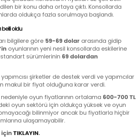
ilen bir konu daha ortaya çıktı. Konsollarda
nlarda oldukça fazla sorulmaya başlandı.
belli oldu
arı bilgilere göre
59-69 dolar
arasında gidip
in
oyunlarının yeni nesil konsollarda eskilerine
 standart sürümlerinin
69 dolardan
apımcısı şirketler de destek verdi ve yapımcılar
ın makul bir fiyat olduğuna karar verdi.
ı nedeniyle oyun fiyatlarının ortalama
600-700 TL
zdeki oyun sektörü için oldukça yüksek ve oyun
pmayacağı bilinmiyor ancak bu fiyatlarla hiçbir
amlarına ulaşamayabilir.
 için
TIKLAYIN
.