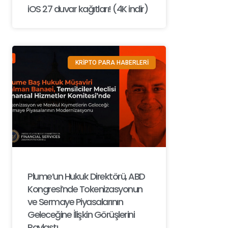
iOS 27 duvar kağıtları! (4K indir)
KRİPTO PARA HABERLERİ
Plume’un Hukuk Direktörü, ABD
Kongresi’nde Tokenizasyonun
ve Sermaye Piyasalarının
Geleceğine İlişkin Görüşlerini
Paylaştı