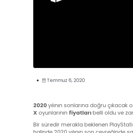
Temmuz 6, 2020
2020
yılının sonlarına doğru çıkacak o
X
oyunlarının
fiyatları
belli oldu ve zam
Bir süredir merakla beklenen PlayStati
halinde 2020 yılının son çeyreğinde satı