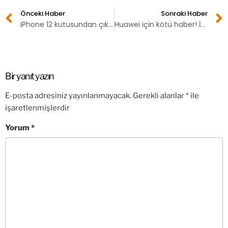
Önceki Haber
Sonraki Haber
iPhone 12 kutusundan çıkacak olan tek aksesuar
Huawei için kötü haber! İngiltere Amerika baskısına yenik düştü
Bir yanıt yazın
E-posta adresiniz yayınlanmayacak.
Gerekli alanlar
*
ile
işaretlenmişlerdir
Yorum
*