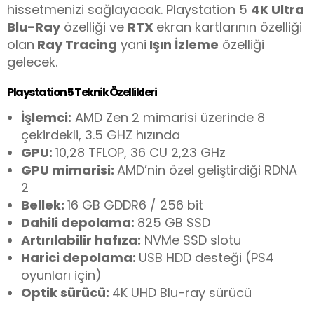
hissetmenizi sağlayacak. Playstation 5
4K Ultra
Blu-Ray
özelliği ve
RTX
ekran kartlarının özelliği
olan
Ray Tracing
yani
Işın İzleme
özelliği
gelecek.
Playstation 5 Teknik Özellikleri
İşlemci:
AMD Zen 2 mimarisi üzerinde 8
çekirdekli, 3.5 GHZ hızında
GPU:
10,28 TFLOP, 36 CU 2,23 GHz
GPU mimarisi:
AMD’nin özel geliştirdiği RDNA
2
Bellek:
16 GB GDDR6 / 256 bit
Dahili depolama:
825 GB SSD
Artırılabilir hafıza:
NVMe SSD slotu
Harici depolama:
USB HDD desteği (PS4
oyunları için)
Optik sürücü:
4K UHD Blu-ray sürücü