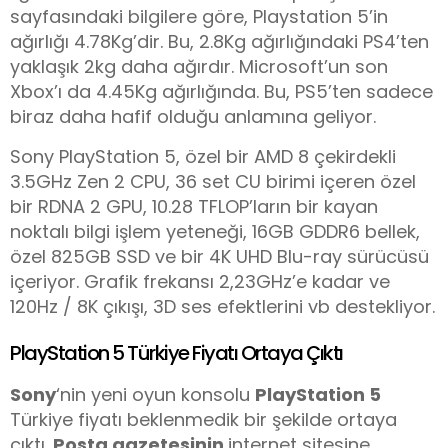
sayfasındaki bilgilere göre, Playstation 5’in
ağırlığı 4.78Kg’dir. Bu, 2.8Kg ağırlığındaki PS4’ten
yaklaşık 2kg daha ağırdır. Microsoft’un son
Xbox’ı da 4.45Kg ağırlığında. Bu, PS5’ten sadece
biraz daha hafif olduğu anlamına geliyor.
Sony PlayStation 5, özel bir AMD 8 çekirdekli
3.5GHz Zen 2 CPU, 36 set CU birimi içeren özel
bir RDNA 2 GPU, 10.28 TFLOP’ların bir kayan
noktalı bilgi işlem yeteneği, 16GB GDDR6 bellek,
özel 825GB SSD ve bir 4K UHD Blu-ray sürücüsü
içeriyor. Grafik frekansı 2,23GHz’e kadar ve
120Hz / 8K çıkışı, 3D ses efektlerini vb destekliyor.
PlayStation 5 Türkiye Fiyatı Ortaya Çıktı
Sony
‘nin yeni oyun konsolu
PlayStation 5
Türkiye fiyatı beklenmedik bir şekilde ortaya
çıktı.
Posta gazetesinin
internet sitesine