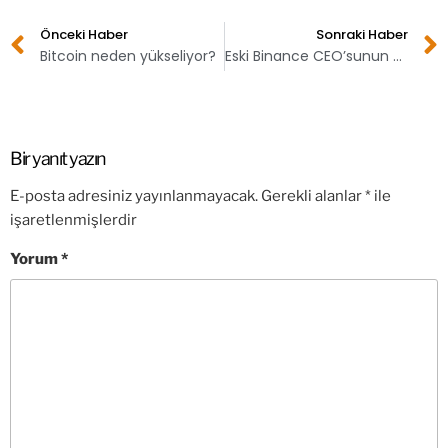
Önceki Haber
Sonraki Haber
Bitcoin neden yükseliyor?
Eski Binance CEO’sunun ABD’den ayrılmasına izin verilmedi!
Bir yanıt yazın
E-posta adresiniz yayınlanmayacak.
Gerekli alanlar
*
ile
işaretlenmişlerdir
Yorum
*