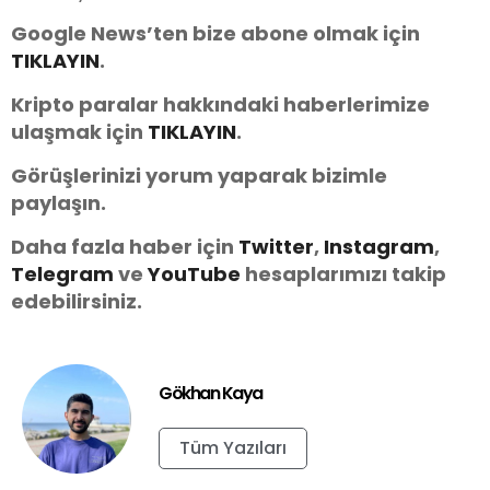
Google News’ten bize abone olmak için
TIKLAYIN
.
Kripto paralar hakkındaki haberlerimize
ulaşmak için
TIKLAYIN
.
Görüşlerinizi yorum yaparak bizimle
paylaşın.
Daha fazla haber için
Twitter
,
Instagram
,
Telegram
ve
You
Tube
hesaplarımızı takip
edebilirsiniz.
Gökhan Kaya
Tüm Yazıları