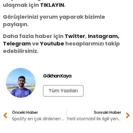
ulaşmak için
TIKLAYIN
.
Görüşlerinizi yorum yaparak bizimle
paylaşın.
Daha fazla haber için
Twitter
,
Instagram,
Telegram
ve
You
tube
hesaplarımızı takip
edebilirsiniz.
Gökhan Kaya
Tüm Yazıları
Önceki Haber
Sonraki Haber
Spotify en çok dinlenen kadın sanatçıları açıkladı!
Yerli otomobil ile ilgili yeni açıklama geldi!