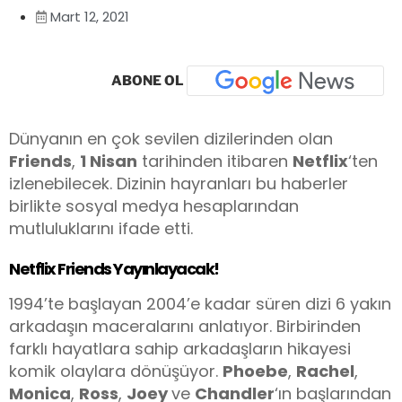
Mart 12, 2021
ABONE OL
Dünyanın en çok sevilen dizilerinden olan
Friends
,
1 Nisan
tarihinden itibaren
Netflix
‘ten
izlenebilecek. Dizinin hayranları bu haberler
birlikte sosyal medya hesaplarından
mutluluklarını ifade etti.
Netflix Friends Yayınlayacak!
1994’te başlayan 2004’e kadar süren dizi 6 yakın
arkadaşın maceralarını anlatıyor. Birbirinden
farklı hayatlara sahip arkadaşların hikayesi
komik olaylara dönüşüyor.
Phoebe
,
Rachel
,
Monica
,
Ross
,
Joey
ve
Chandler
‘ın başlarından