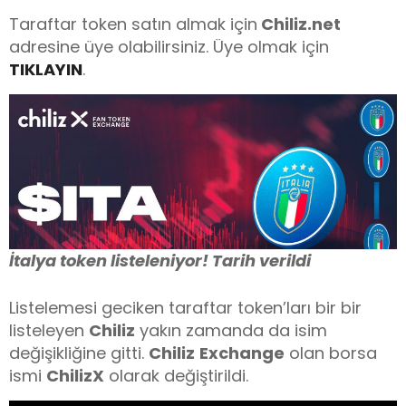
Taraftar token satın almak için
Chiliz.net
adresine üye olabilirsiniz. Üye olmak için
TIKLAYIN
.
İtalya token listeleniyor! Tarih verildi
Listelemesi geciken taraftar token’ları bir bir
listeleyen
Chiliz
yakın zamanda da isim
değişikliğine gitti.
Chiliz
Exchange
olan borsa
ismi
ChilizX
olarak değiştirildi.