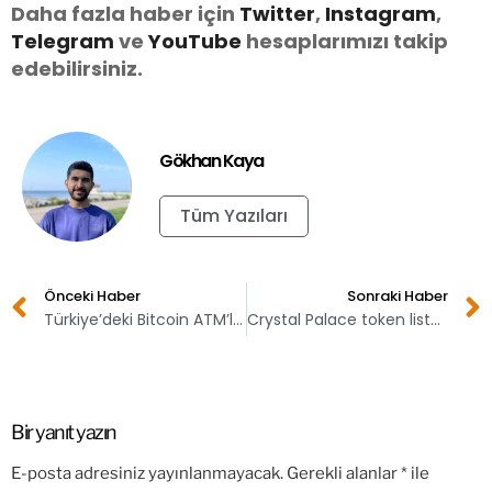
Daha fazla haber için
Twitter
,
Instagram
,
Telegram
ve
You
Tube
hesaplarımızı takip
edebilirsiniz.
Gökhan Kaya
Tüm Yazıları
Önceki Haber
Sonraki Haber
Türkiye’deki Bitcoin ATM’lerinin sayısı – Ekim 2022
Crystal Palace token listeleniyor!
Bir yanıt yazın
E-posta adresiniz yayınlanmayacak.
Gerekli alanlar
*
ile