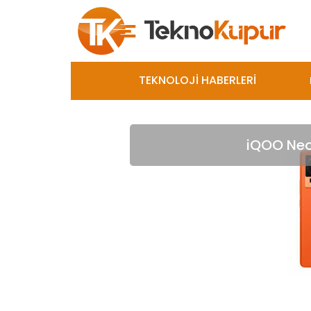
TEKNOLOJİ HABERLERİ
iQOO Neo7 