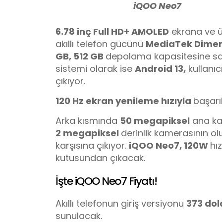
iQOO Neo7
6.78 inç Full HD+ AMOLED
ekrana ve 
akıllı telefon gücünü
MediaTek Dimen
GB, 512 GB
depolama kapasitesine sah
sistemi olarak ise
Android 13,
kullanıc
çıkıyor.
120 Hz ekran yenileme hızıyla
başarı
Arka kısmında
50 megapiksel
ana k
2 megapiksel
derinlik kamerasının ol
karşısına çıkıyor.
iQOO Neo
7
, 120W
hız
kutusundan çıkacak.
İşte iQOO Neo7 Fiyatı!
Akıllı telefonun giriş versiyonu
373 dol
sunulacak.