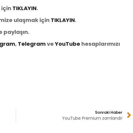
 için
TIKLAYIN
.
imize ulaşmak için
TIKLAYIN
.
e paylaşın.
agram
,
Telegram
ve
YouTube
hesaplarımızı
Sonraki Haber
YouTube Premium zamlandı!