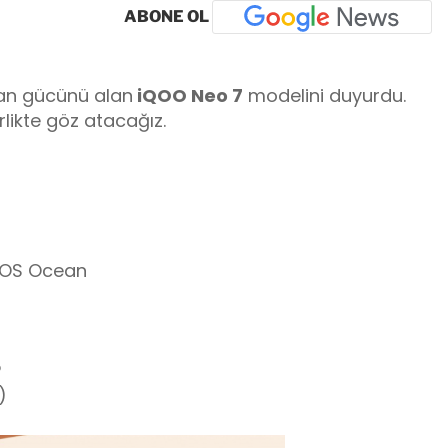
ABONE OL
an gücünü alan
iQOO Neo 7
modelini duyurdu.
rlikte göz atacağız.
inOS Ocean
P
)