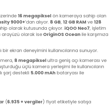
üzerinde
16 megapiksel
ön kameraya sahip olan
sity 9000+
‘dan alıyor.
8 GB
,
12 GB RAM
ve
128
ip olarak kutusunda çıkıyor.
iQOO Neo7
, işletim
ı arayüzü olarak ise
OriginOS Ocean
ile karşımıza
lı bir ekran deneyimini kullanıcılarına sunuyor.
amera,
8 megapiksel
ultra geniş açı kamerası ve
uşturduğu üçlü kamera yerleşimi ile kullanıcıların
lı şarj destekli
5.000 mAh
bataryası ile
ar
(
6.935 + vergiler
) fiyat etiketiyle satışa