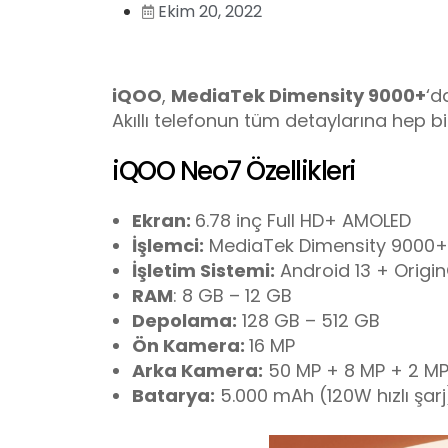
Ekim 20, 2022
iQOO
,
MediaTek Dimensity 9000+
‘d
Akıllı telefonun tüm detaylarına hep bi
iQOO Neo7 Özellikleri
Ekran:
6.78 inç Full HD+ AMOLED
İşlemci:
MediaTek Dimensity 9000+
İşletim Sistemi:
Android 13 + Orig
RAM
: 8 GB – 12 GB
Depolama:
128 GB – 512 GB
Ön Kamera:
16 MP
Arka Kamera:
50 MP + 8 MP + 2 M
Batarya:
5.000 mAh (120W hızlı şarj