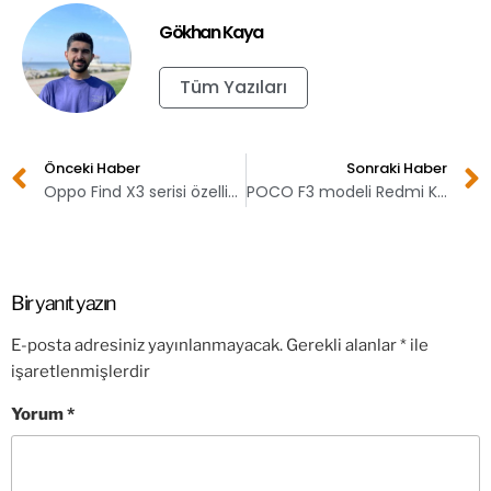
Gökhan Kaya
Tüm Yazıları
Önceki Haber
Sonraki Haber
Oppo Find X3 serisi özellikleri ve tasarımları sızdırıldı!
POCO F3 modeli Redmi K40 özellikleriyle geliyor!
Bir yanıt yazın
E-posta adresiniz yayınlanmayacak.
Gerekli alanlar
*
ile
işaretlenmişlerdir
Yorum
*