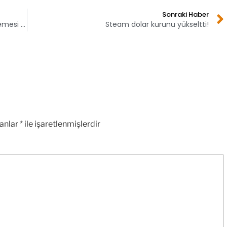
Sonraki Haber
Samsung Galaxy S22 serisi One UI 5 güncellemesi almaya başladı
Steam dolar kurunu yükseltti!
lanlar
*
ile işaretlenmişlerdir