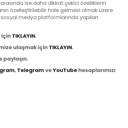
arasında ise daha dikkat çekici özelliklerin
ın özelleştirilebilir hale gelmesi olmak üzere
ğü sosyal medya platformlarında yapılan
 için
TIKLAYIN
.
imize ulaşmak için
TIKLAYIN
.
e paylaşın.
agram
,
Telegram
ve
You
Tube
hesaplarımızı