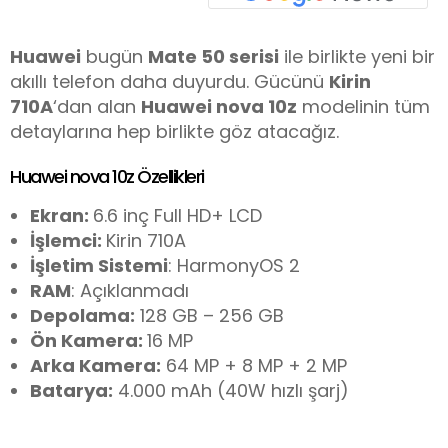
Huawei
bugün
Mate 50 serisi
ile birlikte yeni bir
akıllı telefon daha duyurdu. Gücünü
Kirin
710A
‘dan alan
Huawei nova 10z
modelinin tüm
detaylarına hep birlikte göz atacağız.
Huawei nova 10z Özellikleri
Ekran:
6.6 inç Full HD+ LCD
İşlemci:
Kirin 710A
İşletim Sistemi
: HarmonyOS 2
RAM
: Açıklanmadı
Depolama:
128 GB – 256 GB
Ön Kamera:
16 MP
Arka Kamera:
64 MP + 8 MP + 2 MP
Batarya:
4.000 mAh (40W hızlı şarj)