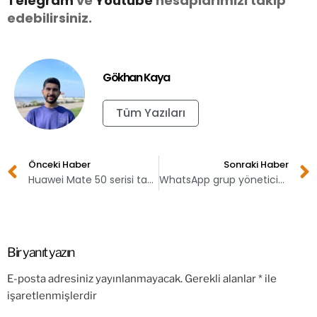
Telegram
ve
Youtube
hesaplarımızı takip
edebilirsiniz.
Gökhan Kaya
Tüm Yazıları
Önceki Haber
Sonraki Haber
Huawei Mate 50 serisi tanıtıldı! İşte fiyatları
WhatsApp grup yöneticisi mesaj silebilecek!
Bir yanıt yazın
E-posta adresiniz yayınlanmayacak.
Gerekli alanlar
*
ile
işaretlenmişlerdir