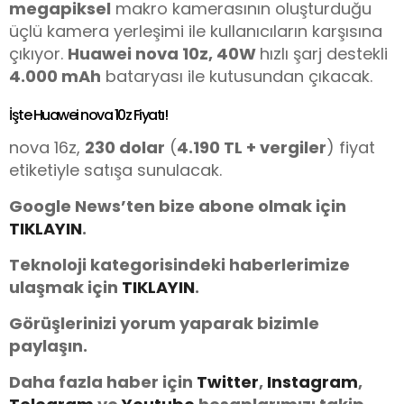
megapiksel
makro kamerasının oluşturduğu
üçlü kamera yerleşimi ile kullanıcıların karşısına
çıkıyor.
Huawei nova 10z
, 40W
hızlı şarj destekli
4.000 mAh
bataryası ile kutusundan çıkacak.
İşte Huawei nova 10z Fiyatı!
nova 16z,
230 dolar
(
4.190 TL + vergiler
) fiyat
etiketiyle satışa sunulacak.
Google News’ten bize abone olmak için
TIKLAYIN
.
Teknoloji kategorisindeki haberlerimize
ulaşmak için
TIKLAYIN
.
Görüşlerinizi yorum yaparak bizimle
paylaşın.
Daha fazla haber için
Twitter
,
Instagram
,