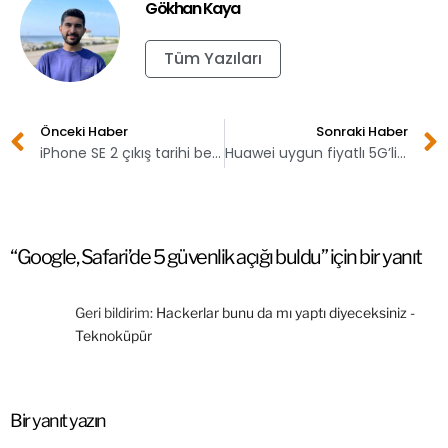
Gökhan Kaya
Tüm Yazıları
Önceki Haber
Sonraki Haber
iPhone SE 2 çıkış tarihi belli oldu
Huawei uygun fiyatlı 5G’li telefon üretecek
“Google, Safari’de 5 güvenlik açığı buldu” için bir yanıt
Geri bildirim:
Hackerlar bunu da mı yaptı diyeceksiniz -
Teknoküpür
Bir yanıt yazın