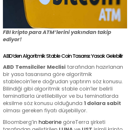
FBI kripto para ATM’lerini yakından takip
ediyor!
ABD’den Algoritmik Stable Coin Tasarısı: Yasak Gelebilir
ABD
Temsilciler
Meclisi
tarafından hazırlanan
bir yasa tasarısına göre algoritmik
stablecoin’lere doğrudan yaptırım söz konusu.
Bilindiği gibi algoritmik stable coin’ler belirli
teminatlarla üretilebiliyor ve bu teminatlarda
eksilme söz konusu olduğunda
1 dolara sabit
olması gereken fiyatı düşebiliyor.
Bloomberg’in
haberine
göreTerra şirketi
tarafından geliştirilen
LUNA
ve
UST
isimli kripto