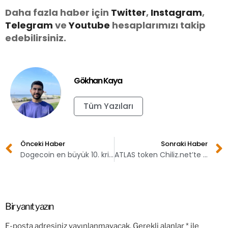
Daha fazla haber için
Twitter
,
Instagram
,
Telegram
ve
You
tube
hesaplarımızı takip
edebilirsiniz.
Gökhan Kaya
Tüm Yazıları
Önceki Haber
Sonraki Haber
Dogecoin en büyük 10. kripto para!
ATLAS token Chiliz.net’te listeleniyor!
Bir yanıt yazın
E-posta adresiniz yayınlanmayacak.
Gerekli alanlar
*
ile