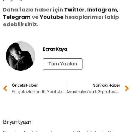
Daha fazla haber için
Twitter
,
Instagram,
Telegram
ve
You
tube
hesaplarımızı takip
edebilirsiniz.
Baran Kaya
Tüm Yazıları
Önceki Haber
Sonraki Haber
En çok izlenen 10 Youtube videosu
Avustralya’da 5G protesto edildi!
Bir yanıt yazın