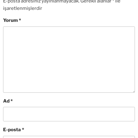
E-posta adresiniz yayınlanmayacak.
Gerekli alanlar
*
ile
işaretlenmişlerdir
Yorum
*
Ad
*
E-posta
*