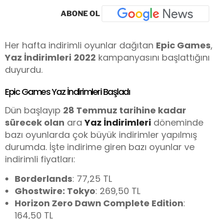
ABONE OL
Her hafta indirimli oyunlar dağıtan
Epic Games
,
Yaz İndirimleri
2022
kampanyasını başlattığını
duyurdu.
Epic Games Yaz İndirimleri Başladı
Dün başlayıp
28 Temmuz tarihine kadar
sürecek olan
ara
Yaz İndirimleri
döneminde
bazı oyunlarda çok büyük indirimler yapılmış
durumda. İşte indirime giren bazı oyunlar ve
indirimli fiyatları:
Borderlands
: 77,25 TL
Ghostwire: Tokyo
: 269,50 TL
Horizon Zero Dawn Complete Edition
:
164,50 TL