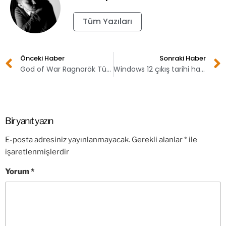
Tüm Yazıları
Önceki Haber
Sonraki Haber
God of War Ragnarök Türkiye fiyatı açıklandı!
Windows 12 çıkış tarihi hakkında yeni iddia!
Bir yanıt yazın
E-posta adresiniz yayınlanmayacak.
Gerekli alanlar
*
ile
işaretlenmişlerdir
Yorum
*