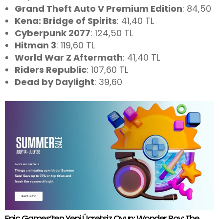
Grand Theft Auto V Premium Edition
: 84,50
Kena: Bridge of Spirits
: 41,40 TL
Cyberpunk 2077
: 124,50 TL
Hitman 3
: 119,60 TL
World War Z Aftermath
: 41,40 TL
Riders Republic
: 107,60 TL
Dead by Daylight
: 39,60
Epic Games’ten Yeni Ücretsiz Oyun: Wonder Boy: The