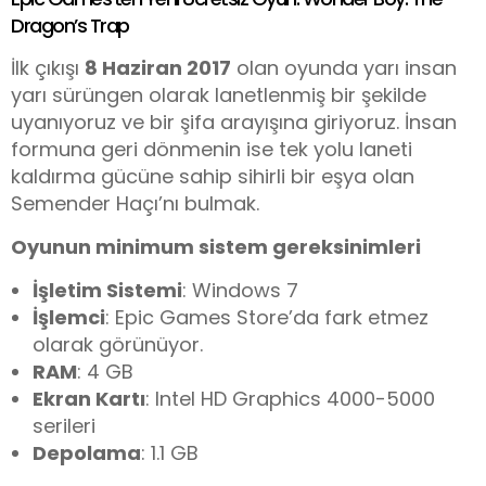
Dragon’s Trap
İlk çıkışı
8 Haziran 2017
olan oyunda yarı insan
yarı sürüngen olarak lanetlenmiş bir şekilde
uyanıyoruz ve bir şifa arayışına giriyoruz. İnsan
formuna geri dönmenin ise tek yolu laneti
kaldırma gücüne sahip sihirli bir eşya olan
Semender Haçı’nı bulmak.
Oyunun minimum sistem gereksinimleri
İşletim Sistemi
: Windows 7
İşlemci
: Epic Games Store’da fark etmez
olarak görünüyor.
RAM
: 4 GB
Ekran Kartı
: Intel HD Graphics 4000-5000
serileri
Depolama
: 1.1 GB