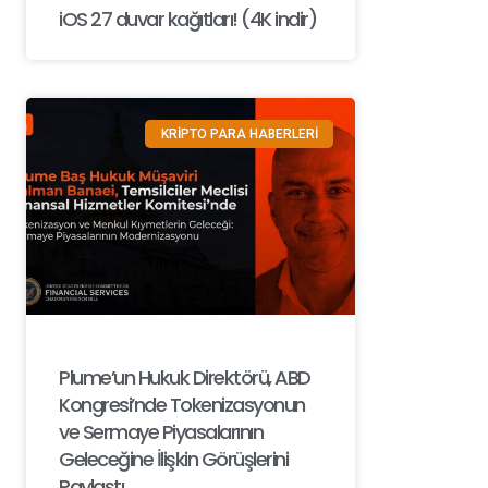
iOS 27 duvar kağıtları! (4K indir)
KRİPTO PARA HABERLERİ
Plume’un Hukuk Direktörü, ABD
Kongresi’nde Tokenizasyonun
ve Sermaye Piyasalarının
Geleceğine İlişkin Görüşlerini
Paylaştı