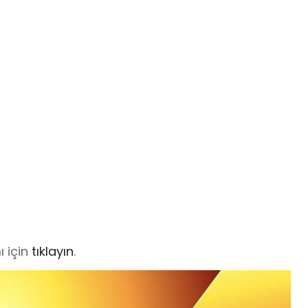
ı için
tıklayın
.