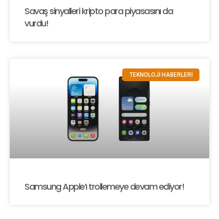
Savaş sinyalleri kripto para piyasasını da
vurdu!
TEKNOLOJİ HABERLERİ
Samsung Apple’ı trollemeye devam ediyor!