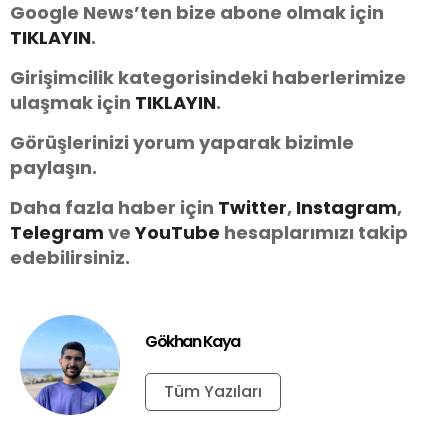
Google News’ten bize abone olmak için
TIKLAYIN
.
Girişimcilik kategorisindeki haberlerimize
ulaşmak için
TIKLAYIN
.
Görüşlerinizi yorum yaparak bizimle
paylaşın.
Daha fazla haber için
Twitter
,
Instagram
,
Telegram
ve
You
Tube
hesaplarımızı takip
edebilirsiniz.
Gökhan Kaya
Tüm Yazıları