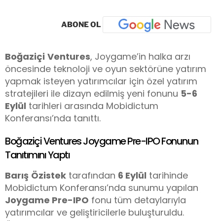
ABONE OL
Boğaziçi
Ventures
, Joygame’in halka arzı
öncesinde teknoloji ve oyun sektörüne yatırım
yapmak isteyen yatırımcılar için özel yatırım
stratejileri ile dizayn edilmiş yeni fonunu
5-6
Eylül
tarihleri arasında Mobidictum
Konferansı’nda tanıttı.
Boğaziçi Ventures Joygame Pre-IPO Fonunun
Tanıtımını Yaptı
Barış
Özistek
tarafından
6 Eylül
tarihinde
Mobidictum Konferansı’nda sunumu yapılan
Joygame Pre-IPO
fonu tüm detaylarıyla
yatırımcılar ve geliştiricilerle buluşturuldu.