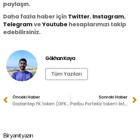
paylaşın.
Daha fazla haber için
Twitter
,
Instagram
,
Telegram
ve
You
tube
hesaplarımızı takip
edebilirsiniz.
Gökhan Kaya
Tüm Yazıları
Önceki Haber
Sonraki Haber
Gaziantep FK token (GFK) listeleniyor!
Paribu Portekiz token’ı listeledi!
Bir yanıt yazın