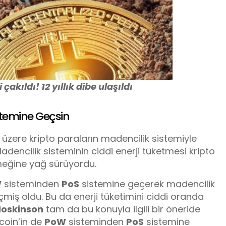
çakıldı! 12 yıllık dibe ulaşıldı
stemine Geçsin
zere kripto paraların madencilik sistemiyle
 Madencilik sisteminin ciddi enerji tüketmesi kripto
meğine yağ sürüyordu.
W
sisteminden
PoS
sistemine geçerek madencilik
miş oldu. Bu da enerji tüketimini ciddi oranda
oskinson
tam da bu konuyla ilgili bir öneride
tcoin’in de
PoW
sisteminden
PoS
sistemine