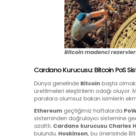
Bitcoin madenci rezervleri 
Cardano Kurucusu: Bitcoin PoS Si
Dünya genelinde
Bitcoin
başta olmak ü
üretilmeleri eleştirilerin odağı oluyor.
paralara olumsuz bakan isimlerin ek
Ethereum
geçtiğimiz haftalarda
Po
sisteminden doğrulayıcı sistemine geç
azalttı.
Cardano
kurucusu
Charles
H
bulundu.
Hoskinson
, bu önerisinde Bi