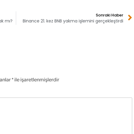
Sonraki Haber
cak mı?
Binance 21. kez BNB yakma işlemini gerçekleştirdi
lanlar
*
ile işaretlenmişlerdir