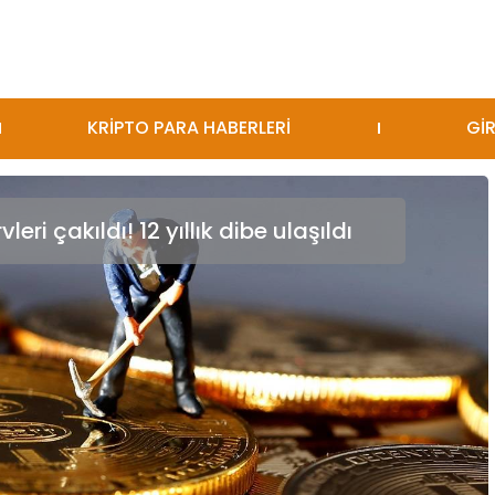
KRİPTO PARA HABERLERİ
GİR
eri çakıldı! 12 yıllık dibe ulaşıldı