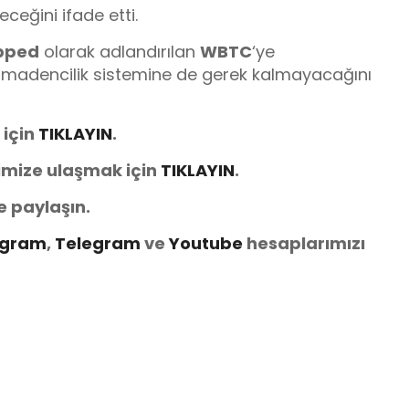
eceğini ifade etti.
pped
olarak adlandırılan
WBTC
‘ye
rin madencilik sistemine de gerek kalmayacağını
 için
TIKLAYIN
.
imize ulaşmak için
TIKLAYIN
.
e paylaşın.
agram
,
Telegram
ve
Youtube
hesaplarımızı