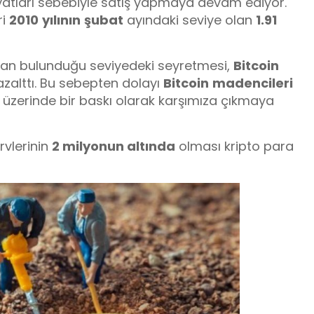
fiyatları sebebiyle satış yapmaya devam ediyor.
ri
2010
yılının
şubat
ayındaki seviye olan
1.91
an bulunduğu seviyedeki seyretmesi,
Bitcoin
azalttı. Bu sebepten dolayı
Bitcoin
madencileri
 üzerinde bir baskı olarak karşımıza çıkmaya
vlerinin
2 milyonun altında
olması kripto para