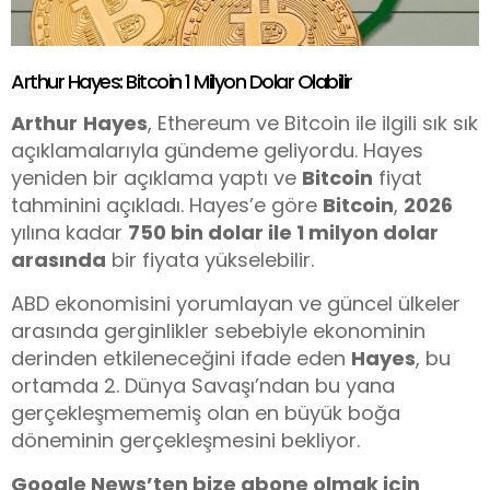
Arthur Hayes: Bitcoin 1 Milyon Dolar Olabilir
Arthur
Hayes
, Ethereum ve Bitcoin ile ilgili sık sık
açıklamalarıyla gündeme geliyordu. Hayes
yeniden bir açıklama yaptı ve
Bitcoin
fiyat
tahminini açıkladı. Hayes’e göre
Bitcoin
,
2026
yılına kadar
750 bin dolar ile 1 milyon dolar
arasında
bir fiyata yükselebilir.
ABD ekonomisini yorumlayan ve güncel ülkeler
arasında gerginlikler sebebiyle ekonominin
derinden etkileneceğini ifade eden
Hayes
, bu
ortamda 2. Dünya Savaşı’ndan bu yana
gerçekleşmememiş olan en büyük boğa
döneminin gerçekleşmesini bekliyor.
Google News’ten bize abone olmak için