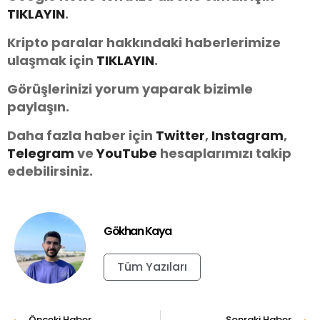
TIKLAYIN
.
Kripto paralar hakkındaki haberlerimize
ulaşmak için
TIKLAYIN
.
Görüşlerinizi yorum yaparak bizimle
paylaşın.
Daha fazla haber için
Twitter
,
Instagram
,
Telegram
ve
You
Tube
hesaplarımızı takip
edebilirsiniz.
Gökhan Kaya
Tüm Yazıları
Önceki Haber
Sonraki Haber