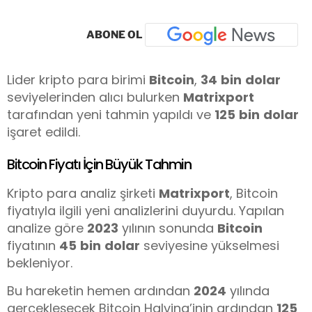
ABONE OL
Lider kripto para birimi
Bitcoin
,
34
bin
dolar
seviyelerinden alıcı bulurken
Matrixport
tarafından yeni tahmin yapıldı ve
125
bin
dolar
işaret edildi.
Bitcoin Fiyatı İçin Büyük Tahmin
Kripto para analiz şirketi
Matrixport
, Bitcoin
fiyatıyla ilgili yeni analizlerini duyurdu. Yapılan
analize göre
2023
yılının sonunda
Bitcoin
fiyatının
45
bin
dolar
seviyesine yükselmesi
bekleniyor.
Bu hareketin hemen ardından
2024
yılında
gerçekleşecek Bitcoin Halving’inin ardından
125