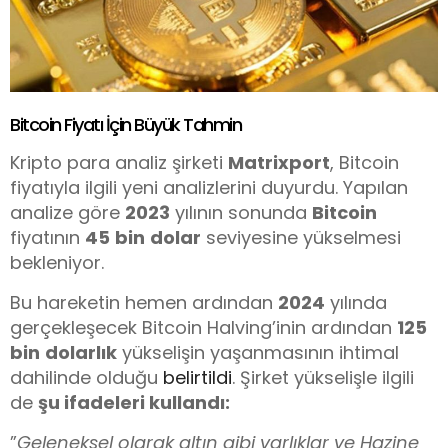
Bitcoin Fiyatı İçin Büyük Tahmin
Kripto para analiz şirketi
Matrixport
, Bitcoin
fiyatıyla ilgili yeni analizlerini duyurdu. Yapılan
analize göre
2023
yılının sonunda
Bitcoin
fiyatının
45
bin
dolar
seviyesine yükselmesi
bekleniyor.
Bu hareketin hemen ardından
2024
yılında
gerçekleşecek Bitcoin Halving’inin ardından
125
bin
dolarlık
yükselişin yaşanmasının ihtimal
dahilinde olduğu
belirtildi
. Şirket yükselişle ilgili
de
şu ifadeleri kullandı:
”
Geleneksel olarak altın gibi varlıklar ve Hazine