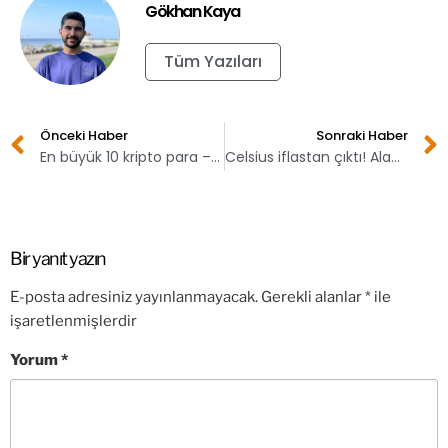
Gökhan Kaya
Tüm Yazıları
Önceki Haber
Sonraki Haber
En büyük 10 kripto para – 28 Ocak
Celsius iflastan çıktı! Alacaklılara ödemeler başladı
Bir yanıt yazın
E-posta adresiniz yayınlanmayacak.
Gerekli alanlar
*
ile
işaretlenmişlerdir
Yorum
*