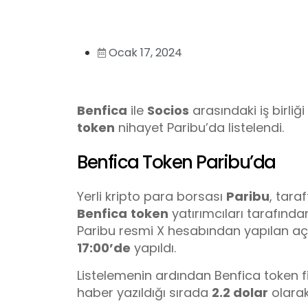
Ocak 17, 2024
Benfica
ile
Socios
arasındaki iş birli
token
nihayet Paribu’da listelendi.
Benfica Token Paribu’da
Yerli kripto para borsası
Paribu
, tara
Benfica
token
yatırımcıları tarafınd
Paribu resmi X hesabından yapılan açık
17:00’de
yapıldı.
Listelemenin ardından Benfica token f
haber yazıldığı sırada
2.2 dolar
olarak