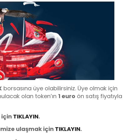
X
borsasına üye olabilirsiniz. Üye olmak için
nulacak olan token’ın
1 euro
ön satış fiyatıyla
 için
TIKLAYIN
.
imize ulaşmak için
TIKLAYIN
.