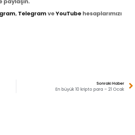
e paylaşın.
agram
,
Telegram
ve
You
Tube
hesaplarımızı
Sonraki Haber
En büyük 10 kripto para – 21 Ocak