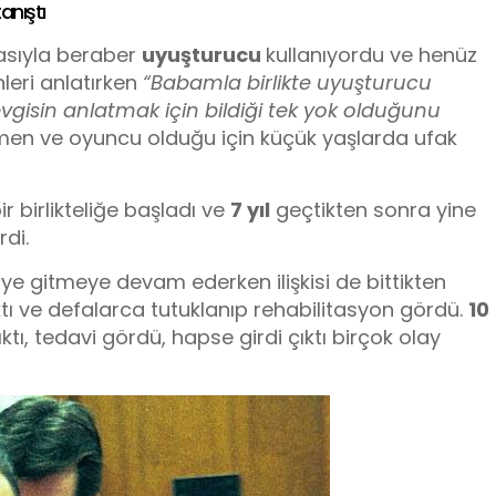
anıştı
sıyla beraber
uyuşturucu
kullanıyordu ve henüz
nleri anlatırken
“Babamla birlikte uyuşturucu
gisin anlatmak için bildiği tek yok olduğunu
men ve oyuncu olduğu için küçük yaşlarda ufak
bir birlikteliğe başladı ve
7 yıl
geçtikten sonra yine
rdi.
üye gitmeye devam ederken ilişkisi de bittikten
ı ve defalarca tutuklanıp rehabilitasyon gördü.
10
, tedavi gördü, hapse girdi çıktı birçok olay