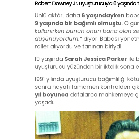
Robert Downey Jr. uyuşturucuyla 6 yaşında t
Ünlü aktör, daha
6 yaşındayken
baba
9 yaşında bir bağımlı olmuştu
. O gü
kullanırken bunun onun bana olan sev
düşünüyordum.”
diyor. Babası yönet
roller alıyordu ve tanınan biriydi.
19 yaşında
Sarah Jessica Parker
ile 
uyuşturucu yüzünden birliktelik sona e
1991 yılında uyuşturucu bağımlılığı köt
sonra hayatı tamamen kontrolden çıkt
yıl boyunca
defalarca mahkemeye çıktı
yaşadı.