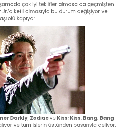
 aşamada çok iyi teklifler almasa da geçmişten
r.’a kefil olmasıyla bu durum değişiyor ve
aşrolü kapıyor.
ner Darkly
,
Zodiac
ve
Kiss; Kiss, Bang, Bang
alıyor ve tüm işlerin üstünden başarıyla geliyor.