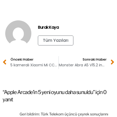
Burak Kaya
Tüm Yazıları
Önceki Haber
Sonraki Haber
5 kameralı Xiaomi Mi CC9 Pro 5 Kasım’da tanıtılacak
Monster Abra A5 V15.2 inceleme
“Apple Arcade’in 5 yeni oyunu daha sunuldu” için 0
yanıt
Geri bildirim:
Türk Telekom üçüncü çeyrek sonuçlarını