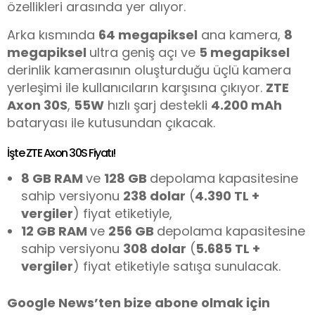
özellikleri arasında yer alıyor.
Arka kısmında
64 megapiksel
ana kamera,
8
megapiksel
ultra geniş açı ve
5 megapiksel
derinlik kamerasının oluşturduğu üçlü kamera
yerleşimi ile kullanıcıların karşısına çıkıyor.
ZTE
Axon 30S
,
55W
hızlı şarj destekli
4.200 mAh
bataryası ile kutusundan çıkacak.
İşte ZTE Axon 30S Fiyatı!
8 GB RAM
ve
128 GB
depolama kapasitesine
sahip versiyonu
238 dolar
(
4.390 TL +
vergiler
) fiyat etiketiyle,
12 GB RAM
ve
256 GB
depolama kapasitesine
sahip versiyonu
308 dolar
(
5.685 TL +
vergiler
) fiyat etiketiyle satışa sunulacak.
Google News’ten bize abone olmak için