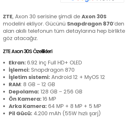
ZTE
, Axon 30 serisine şimdi de
Axon 30S
modelini ekliyor. Gücünü
Snapdragon 870
‘den
alan akıllı telefonun tüm detaylarına hep birlikte
göz atacağız.
ZTE Axon 30S Özellikleri
Ekran:
6.92 inç Full HD+ OLED
İşlemci:
Snapdragon 870
İşletim sistemi:
Android 12 + MyOS 12
RAM
: 8 GB – 12 GB
Depolama:
128 GB – 256 GB
Ön Kamera:
16 MP
Arka Kamera:
64 MP + 8 MP + 5 MP
Pil Gücü:
4.200 mAh (55W hızlı şarj)