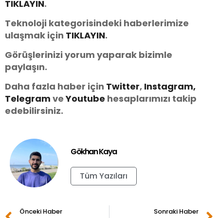
TIKLAYIN
.
Teknoloji kategorisindeki haberlerimize
ulaşmak için
TIKLAYIN
.
Görüşlerinizi yorum yaparak bizimle
paylaşın.
Daha fazla haber için
Twitter
,
Instagram,
Telegram
ve
Youtube
hesaplarımızı takip
edebilirsiniz.
Gökhan Kaya
Tüm Yazıları
Önceki Haber
Sonraki Haber