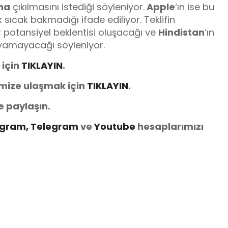
ına
çıkılmasını istediği söyleniyor.
Apple
‘ın ise bu
sıcak bakmadığı ifade ediliyor. Teklifin
ir potansiyel beklentisi oluşacağı ve
Hindistan
‘ın
ayamayacağı söyleniyor.
 için
TIKLAYIN
.
imize ulaşmak için
TIKLAYIN
.
e paylaşın.
agram,
Telegram
ve
Youtube
hesaplarımızı