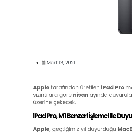
Mart 18, 2021
Apple
tarafından üretilen
iPad Pro
mo
sızıntılara göre
nisan
ayında duyurul
üzerine çekecek.
iPad Pro, M1 Benzeri İşlemci ile Duyu
Apple
, geçtiğimiz yıl duyurduğu
Mac