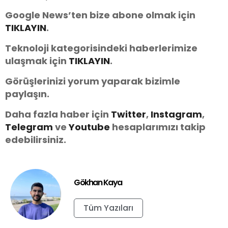
Google News’ten bize abone olmak için
TIKLAYIN
.
Teknoloji kategorisindeki haberlerimize
ulaşmak için
TIKLAYIN
.
Görüşlerinizi yorum yaparak bizimle
paylaşın.
Daha fazla haber için
Twitter
,
Instagram
,
Telegram
ve
Youtube
hesaplarımızı takip
edebilirsiniz.
Gökhan Kaya
Tüm Yazıları