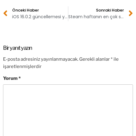
Önceki Haber
Sonraki Haber
iOS 16.0.2 güncellemesi yayınlandı! Kamera sorunu çözülüyor
Steam haftanın en çok satan oyunları
Bir yanıt yazın
E-posta adresiniz yayınlanmayacak.
Gerekli alanlar
*
ile
işaretlenmişlerdir
Yorum
*