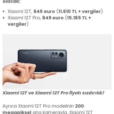
olacak:
Xiaomi 12T,
649
euro
(
11.610 TL + vergiler
)
Xiaomi 12T Pro,
849 euro
(
15.185 TL +
vergiler
)
Xiaomi 12T ve Xiaomi 12T Pro fiyatı sızdırıldı!
Ayrıca Xiaomi 12T Pro modelinin
200
megapiksel
ana kamerayla, Xiaomi 12T