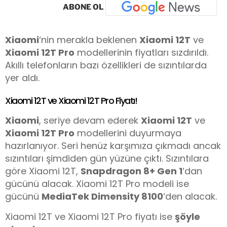
ABONE OL
Xiaomi
‘nin merakla beklenen
Xiaomi 12T
ve
Xiaomi 12T Pro
modellerinin fiyatları sızdırıldı.
Akıllı telefonların bazı özellikleri de sızıntılarda
yer aldı.
Xiaomi 12T ve Xiaomi 12T Pro Fiyatı!
Xiaomi
, seriye devam ederek
Xiaomi 12T
ve
Xiaomi 12T Pro
modellerini duyurmaya
hazırlanıyor. Seri henüz karşımıza çıkmadı ancak
sızıntıları şimdiden gün yüzüne çıktı. Sızıntılara
göre Xiaomi 12T,
Snapdragon 8+ Gen 1
‘dan
gücünü alacak. Xiaomi 12T Pro modeli ise
gücünü
MediaTek Dimensity 8100
‘den alacak.
Xiaomi 12T ve Xiaomi 12T Pro fiyatı ise
şöyle