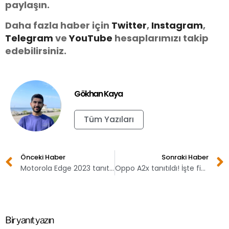
paylaşın.
Daha fazla haber için
Twitter
,
Instagram
,
Telegram
ve
You
Tube
hesaplarımızı takip
edebilirsiniz.
Gökhan Kaya
Tüm Yazıları
Önceki Haber
Sonraki Haber
Motorola Edge 2023 tanıtıldı! İşte fiyatı
Oppo A2x tanıtıldı! İşte fiyatı
Bir yanıt yazın