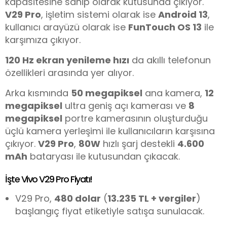
kapasitesine sahip olarak kutusunda çıkıyor.
V29 Pro
, işletim sistemi olarak ise
Android 13
,
kullanıcı arayüzü olarak ise
FunTouch OS 13
ile
karşımıza çıkıyor.
120 Hz ekran yenileme hızı
da akıllı telefonun
özellikleri arasında yer alıyor.
Arka kısmında
50 megapiksel
ana kamera,
12
megapiksel
ultra geniş açı kamerası ve
8
megapiksel
portre kamerasının oluşturduğu
üçlü kamera yerleşimi ile kullanıcıların karşısına
çıkıyor.
V29 Pro
,
80W
hızlı şarj destekli
4.600
mAh
bataryası ile kutusundan çıkacak.
İşte Vivo V29 Pro Fiyatı!
V29 Pro,
480 dolar
(
13.235 TL + vergiler
)
başlangıç fiyat etiketiyle satışa sunulacak.