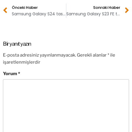
Önceki Haber
Sonraki Haber
Samsung Galaxy S24 tasarımları ortaya çıktı!
Samsung Galaxy S23 FE tanıtıldı! İşte fiyatı
Bir yanıt yazın
E-posta adresiniz yayınlanmayacak.
Gerekli alanlar
*
ile
işaretlenmişlerdir
Yorum
*