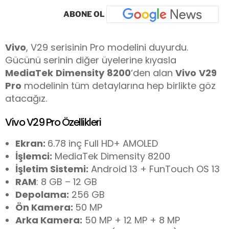
ABONE OL
Vivo
, V29 serisinin Pro modelini duyurdu.
Gücünü serinin diğer üyelerine kıyasla
MediaTek
Dimensity
8200
‘den alan
Vivo
V29
Pro
modelinin tüm detaylarına hep birlikte göz
atacağız.
Vivo V29 Pro Özellikleri
Ekran:
6.78 inç Full HD+ AMOLED
İşlemci:
MediaTek Dimensity 8200
İşletim Sistemi:
Android 13 + FunTouch OS 13
RAM
: 8 GB – 12 GB
Depolama:
256 GB
Ön Kamera:
50 MP
Arka Kamera:
50 MP + 12 MP + 8 MP