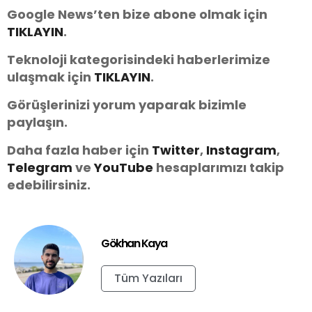
Google News’ten bize abone olmak için
TIKLAYIN
.
Teknoloji kategorisindeki haberlerimize
ulaşmak için
TIKLAYIN
.
Görüşlerinizi yorum yaparak bizimle
paylaşın.
Daha fazla haber için
Twitter
,
Instagram
,
Telegram
ve
You
Tube
hesaplarımızı takip
edebilirsiniz.
Gökhan Kaya
Tüm Yazıları