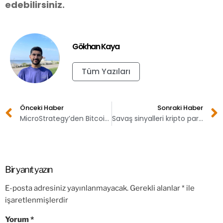
edebilirsiniz.
Gökhan Kaya
Tüm Yazıları
Önceki Haber
Sonraki Haber
MicroStrategy’den Bitcoin’e doymak bilmiyor!
Savaş sinyalleri kripto para piyasasını da vurdu!
Bir yanıt yazın
E-posta adresiniz yayınlanmayacak.
Gerekli alanlar
*
ile
işaretlenmişlerdir
Yorum
*