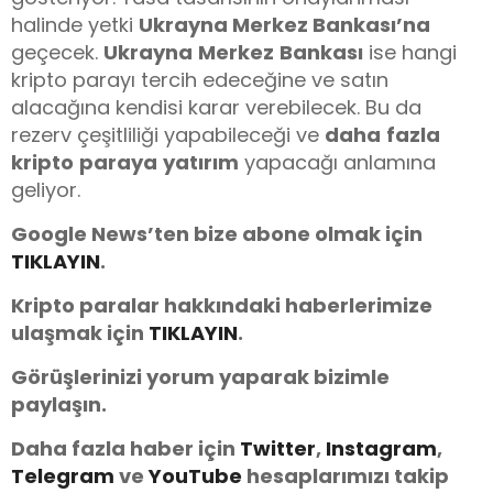
halinde yetki
Ukrayna Merkez Bankası’na
geçecek.
Ukrayna
Merkez
Bankası
ise hangi
kripto parayı tercih edeceğine ve satın
alacağına kendisi karar verebilecek. Bu da
rezerv çeşitliliği yapabileceği ve
daha
fazla
kripto
paraya
yatırım
yapacağı anlamına
geliyor.
Google News’ten bize abone olmak için
TIKLAYIN
.
Kripto paralar hakkındaki haberlerimize
ulaşmak için
TIKLAYIN
.
Görüşlerinizi yorum yaparak bizimle
paylaşın.
Daha fazla haber için
Twitter
,
Instagram
,
Telegram
ve
You
Tube
hesaplarımızı takip